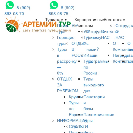
8 (902)
8 (902)
893-08-70
893-08-75
Туристам
Корпоративным
Агентствам
Поиск
VIP
клиентам
Сотрудн
тура
VIP-
Сотрудничество
О
О
Горящие
Туризм
Почему
НАС
НАС
туры
ОТДЫХ
с
О
О
Туры
В
нами?
Компании
Ко
в
РОССИИ
Наши
Награды
На
рассрочку
Туры
программы
Контакты
Ко
—
по
0%
России
ОТДЫХ
Туры
ЗА
выходного
РУБЕЖОМ
дня
Круизы
Санатории
Туры
и
по
базы
Европе
Паломнические
ИНФОРМАЦИЯ
туры
Страны
УСЛУГИ
Полезная
Визы