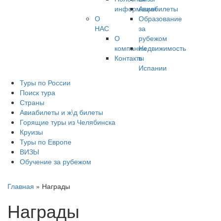
информация
Авиабилеты
О
Образование
НАС
за
О
рубежом
компании
Недвижимость
Контакты
в
Испании
Туры по России
Поиск тура
Страны
Авиабилеты и ж\д билеты
Горящие туры из Челябинска
Круизы
Туры по Европе
ВИЗЫ
Обучение за рубежом
Главная
»
Награды
Награды