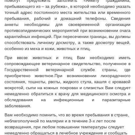
помогут предложить заполнить «Анкету гражданина,
прибывающего из – за рубежа», в которой необходимо указать
точный адрес постоянного места жительства или временного
пребывания, рабочий и домашний телефоны. Сведения
анкеты необходимы для своевременной организации
противоэпидемических мероприятий при возникновении очага
карантийных инфекций. При пересечении границы, вы должны
способствовать личному досмотру, а также досмотру вещей,
особенно из меха и кожи, животных и птиц.
При ввозе животных и птиц Вам необходимо иметь
сопровождающее ветеринарное свидетельство, полученное в
Государственной ветеринарной службе страны, где
приобретено животное.При возникновении лихорадочного
состояния, тошноты, рвоты, жидкого стула, кашля с кровавой
мокротой, сыпи на кожных покровах и слизистых Вам следует
немедленно обратиться к врачу для медицинского осмотра и
обследования на инфекционные и паразитарные
заболевания.
Вам необходимо помнить, что во время пребывания в стране,
неблагополучной по малярии и в течение 3-х лет после
возвращения, при любом повышении температуры следует
немедленно обращаться в лечебное учреждение и сообщать