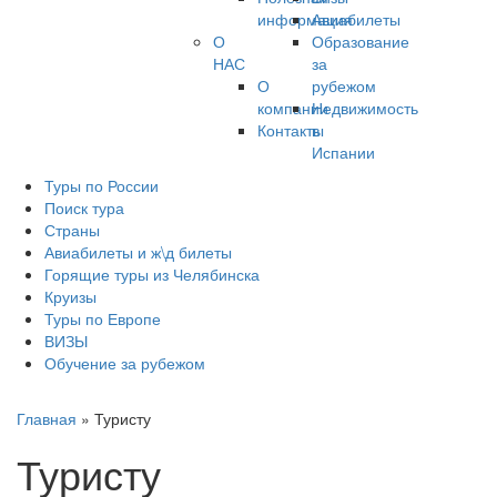
информация
Авиабилеты
О
Образование
НАС
за
О
рубежом
компании
Недвижимость
Контакты
в
Испании
Туры по России
Поиск тура
Страны
Авиабилеты и ж\д билеты
Горящие туры из Челябинска
Круизы
Туры по Европе
ВИЗЫ
Обучение за рубежом
Главная
»
Туристу
Туристу