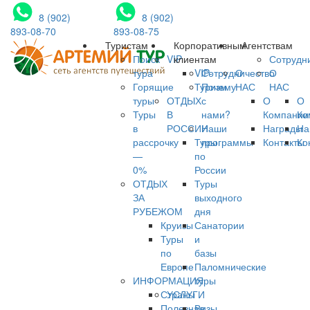
8 (902)
8 (902)
893-08-70
893-08-75
Туристам
Корпоративным
Агентствам
Поиск
VIP
клиентам
Сотрудн
тура
VIP-
Сотрудничество
О
О
Горящие
Туризм
Почему
НАС
НАС
туры
ОТДЫХ
с
О
О
Туры
В
нами?
Компании
Ко
в
РОССИИ
Наши
Награды
На
рассрочку
Туры
программы
Контакты
Ко
—
по
0%
России
ОТДЫХ
Туры
ЗА
выходного
РУБЕЖОМ
дня
Круизы
Санатории
Туры
и
по
базы
Европе
Паломнические
ИНФОРМАЦИЯ
туры
Страны
УСЛУГИ
Полезная
Визы