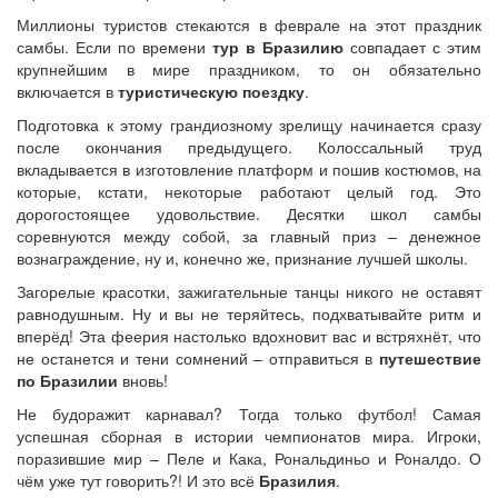
Миллионы туристов стекаются в феврале на этот праздник
самбы. Если по времени
тур в Бразилию
совпадает с этим
крупнейшим в мире праздником, то он обязательно
включается в
туристическую поездку
.
Подготовка к этому грандиозному зрелищу начинается сразу
после окончания предыдущего. Колоссальный труд
вкладывается в изготовление платформ и пошив костюмов, на
которые, кстати, некоторые работают целый год. Это
дорогостоящее удовольствие. Десятки школ самбы
соревнуются между собой, за главный приз – денежное
вознаграждение, ну и, конечно же, признание лучшей школы.
Загорелые красотки, зажигательные танцы никого не оставят
равнодушным. Ну и вы не теряйтесь, подхватывайте ритм и
вперёд! Эта феерия настолько вдохновит вас и встряхнёт, что
не останется и тени сомнений – отправиться в
путешествие
по Бразилии
вновь!
Не будоражит карнавал? Тогда только футбол! Самая
успешная сборная в истории чемпионатов мира. Игроки,
поразившие мир – Пеле и Кака, Рональдиньо и Роналдо. О
чём уже тут говорить?! И это всё
Бразилия
.