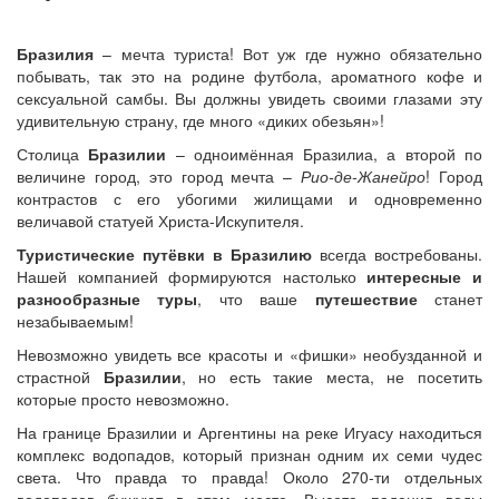
Бразилия
– мечта туриста! Вот уж где нужно обязательно
побывать, так это на родине футбола, ароматного кофе и
сексуальной самбы. Вы должны увидеть своими глазами эту
удивительную страну, где много «диких обезьян»!
Столица
Бразилии
– одноимённая Бразилиа, а второй по
величине город, это город мечта –
Рио-де-Жанейро
! Город
контрастов с его убогими жилищами и одновременно
величавой статуей Христа-Искупителя.
Туристические путёвки в Бразилию
всегда востребованы.
Нашей компанией формируются настолько
интересные и
разнообразные туры
, что ваше
путешествие
станет
незабываемым!
Невозможно увидеть все красоты и «фишки» необузданной и
страстной
Бразилии
, но есть такие места, не посетить
которые просто невозможно.
На границе Бразилии и Аргентины на реке Игуасу находиться
комплекс водопадов, который признан одним их семи чудес
света. Что правда то правда! Около 270-ти отдельных