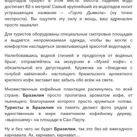
водопадов бушуют в этом месте. Высота падения воды
достигает 82-х метров! Самый крупнейший из водопадов носит
устрашающее название – «
Горло Дьявола
» (ну точно
неспроста). Вы ощутите эту силу и мощь, ваш адреналин
просто зашкалит.
Для туристов оборудованы специальные смотровые площадки
и выдаётся непромокаемая одежда, чтобы вы могли с
комфортом насладиться захватывающей красотой водопадов.
Налюбовавшись водной стихией и продрогнув от водяных
брызг, отправляйтесь на экскурсию в «
Музей кофе
» с
обязательной его дегустацией. Кружечка на «блюдечке с
голубой каёмочкой» настоящего бразильского ароматного
крепкого кофе заставит вас забыть обо всём на свете.
Множественные кофейные плантации раскинулись по всей
стране.
Бразилия
просто пропитана ароматом кофе, от
пьянящего благоухания которого просто кружиться голова.
Туристы в Бразилии
на память делают фото рядом с
единственным в мире памятником кофейному дереву,
«выросшему» на площади в Сан-Паулу.
Ну и без чего не будет
Бразилии
, так это без её ежегодного
карнавала
. Ах, карнавал, карнавал…