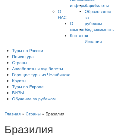
информация
Авиабилеты
О
Образование
НАС
за
О
рубежом
компании
Недвижимость
Контакты
в
Испании
Туры по России
Поиск тура
Страны
Авиабилеты и ж\д билеты
Горящие туры из Челябинска
Круизы
Туры по Европе
ВИЗЫ
Обучение за рубежом
Главная
»
Страны
»
Бразилия
Бразилия