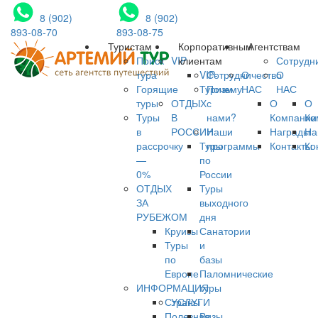
8 (902)
8 (902)
893-08-70
893-08-75
Туристам
Корпоративным
Агентствам
Поиск
VIP
клиентам
Сотрудн
тура
VIP-
Сотрудничество
О
О
Горящие
Туризм
Почему
НАС
НАС
туры
ОТДЫХ
с
О
О
Туры
В
нами?
Компании
Ко
в
РОССИИ
Наши
Награды
На
рассрочку
Туры
программы
Контакты
Ко
—
по
0%
России
ОТДЫХ
Туры
ЗА
выходного
РУБЕЖОМ
дня
Круизы
Санатории
Туры
и
по
базы
Европе
Паломнические
ИНФОРМАЦИЯ
туры
Страны
УСЛУГИ
Полезная
Визы