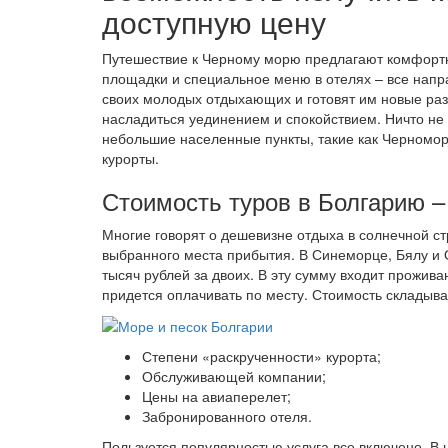
доступную цену
Путешествие к Черному морю предлагают комфортны
площадки и специальное меню в отелях – все напр
своих молодых отдыхающих и готовят им новые разв
насладиться уединением и спокойствием. Ничто не
небольшие населенные пункты, такие как Черномо
курорты.
Стоимость туров в Болгарию –
Многие говорят о дешевизне отдыха в солнечной ст
выбранного места прибытия. В Синеморце, Бялу и О
тысяч рублей за двоих. В эту сумму входит прожива
придется оплачивать по месту. Стоимость складыва
Степени «раскрученности» курорта;
Обслуживающей компании;
Цены на авиаперелет;
Забронированного отеля.
Пользуется популярностью услуга все включено. В 