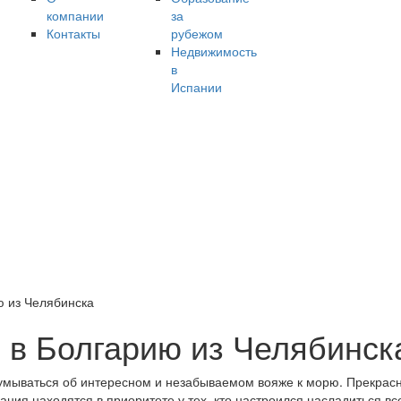
компании
за
Контакты
рубежом
Недвижимость
в
Испании
ю из Челябинска
 в Болгарию из Челябинск
думываться об интересном и незабываемом вояже к морю. Прекрас
ния находятся в приоритете у тех, кто настроился насладиться в