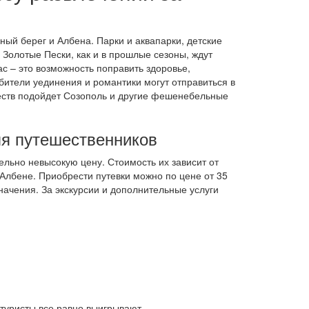
ый берег и Албена. Парки и аквапарки, детские
Золотые Пески, как и в прошлые сезоны, ждут
с – это возможность поправить здоровье,
бители уединения и романтики могут отправиться в
еств подойдет Созополь и другие фешенебельные
ля путешественников
ельно невысокую цену. Стоимость их зависит от
Албене. Приобрести путевки можно по цене от 35
значения. За экскурсии и дополнительные услуги
 туристы все равно выигрывают.