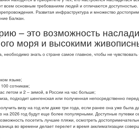
чают всем основным требованиям людей и отличаются доступность
япрепровождения. Развитая инфраструктура и множество достопри
ение Балкан.
рию – это возможность наслади
ого моря и высокими живописн
а, необходимо знать о стране самое главное, чтобы не чувствовать
ком языке;
 100 сотникам;
ас летом и 2 – зимой, в России на час больше;
иза, подходит шенгенская или полученная непосредственно перед
олучить визу на год или даже три года, если ранее она уже была 
ю на 2026 год будут еще более популярными. Доступные путевки с
возможность посетить лучшие пляжи, осмотреть достопримечательн
зница во времени делает перелет и время акклиматизации совер