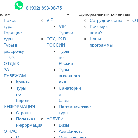
8 (902) 893-08-75
истам
Корпоративным клиентам
Поиск
VIP
Сотрудничество
О 
тура
VIP-
Почему с
Горящие
Туризм
нами?
туры
ОТДЫХ В
Наши
Туры в
РОССИИ
программы
рассрочку
Туры
— 0%
по
ОТДЫХ
России
ЗА
Туры
РУБЕЖОМ
выходного
Круизы
дня
Туры
Санатории
по
и
Европе
базы
ИНФОРМАЦИЯ
Паломнические
Страны
туры
Полезная
УСЛУГИ
информация
Визы
О НАС
Авиабилеты
О
Образование