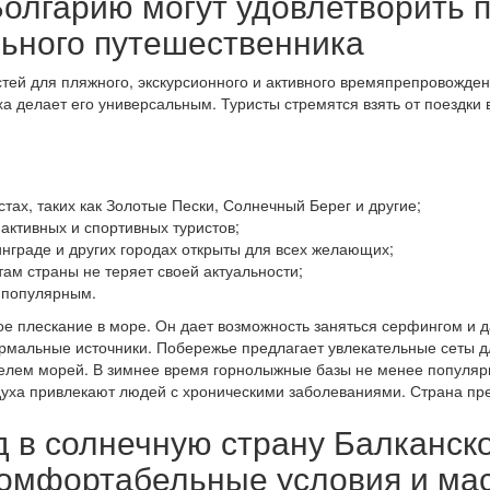
олгарию могут удовлетворить п
льного путешественника
тей для пляжного, экскурсионного и активного времяпрепровождени
ха делает его универсальным. Туристы стремятся взять от поездки 
тах, таких как Золотые Пески, Солнечный Берег и другие;
активных и спортивных туристов;
нграде и других городах открыты для всех желающих;
ам страны не теряет своей актуальности;
е популярным.
е плескание в море. Он дает возможность заняться серфингом и д
ермальные источники. Побережье предлагает увлекательные сеты д
ителем морей. В зимнее время горнолыжные базы не менее популя
духа привлекают людей с хроническими заболеваниями. Страна п
д в солнечную страну Балканско
комфортабельные условия и мас