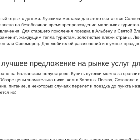
й отдых с детьми. Лучшими местами для этого считаются Солнечн
авлено на безоблачное времяпрепровождение маленьких туристов. 
лечения. Для старшего поколения поездка в Альбену и Святой Вла
 заменит, жаждущим тепла туристам, золотистые пляжи страны. Лю
рец или Синеморец. Для любителей развлечений и шумных праздн
 лучшее предложение на рынке услуг д
ране на Балканском полуострове. Купить путевки можно за сравнит
бзоре цены значительно ниже, чем в Золотых Песках, Созополе и 
ние, питание, в некоторых случаях перелет и поездка до пункта на
ется из:
некоторых случаях цена на нее может быть достаточно высокой, но