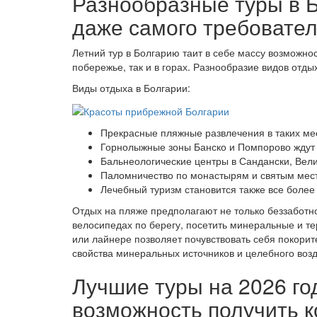
Разнообразные туры в Б
даже самого требовате
Летний тур в Болгарию таит в себе массу возможнос
побережье, так и в горах. Разнообразие видов отды
Виды отдыха в Болгарии:
Прекрасные пляжные развлечения в таких мес
Горнолыжные зоны Банско и Помпорово ждут 
Бальнеологические центры в Сандански, Вели
Паломничество по монастырям и святым мест
Лечебный туризм становится также все боле
Отдых на пляже предполагают не только беззаботно
велосипедах по берегу, посетить минеральные и т
или лайнере позволяет почувствовать себя покор
свойства минеральных источников и целебного воз
Лучшие туры на 2026 го
возможность получить 