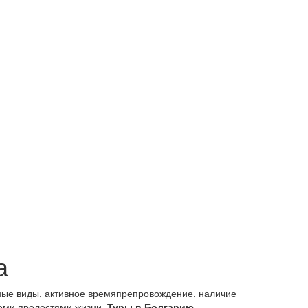
а
ные виды, активное времяпрепровождение, наличие
семи прелестями жизни.
Туры в Болгарию