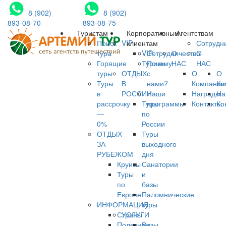
8 (902)
8 (902)
893-08-70
893-08-75
Туристам
Корпоративным
Агентствам
Поиск
VIP
клиентам
Сотрудн
тура
VIP-
Сотрудничество
О
О
Горящие
Туризм
Почему
НАС
НАС
туры
ОТДЫХ
с
О
О
Туры
В
нами?
Компании
Ко
в
РОССИИ
Наши
Награды
На
рассрочку
Туры
программы
Контакты
Ко
—
по
0%
России
ОТДЫХ
Туры
ЗА
выходного
РУБЕЖОМ
дня
Круизы
Санатории
Туры
и
по
базы
Европе
Паломнические
ИНФОРМАЦИЯ
туры
Страны
УСЛУГИ
Полезная
Визы