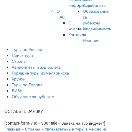
информация
Авиабилеты
О
Образование
НАС
за
О
рубежом
компании
Недвижимость
Контакты
в
Испании
Туры по России
Поиск тура
Страны
Авиабилеты и ж\д билеты
Горящие туры из Челябинска
Круизы
Туры по Европе
ВИЗЫ
Обучение за рубежом
ОСТАВЬТЕ ЗАЯВКУ
[contact-form-7 id="980" title="Заявка на тур виджет"]
Главная
»
Страны
»
Увлекательные туры в Чехию из