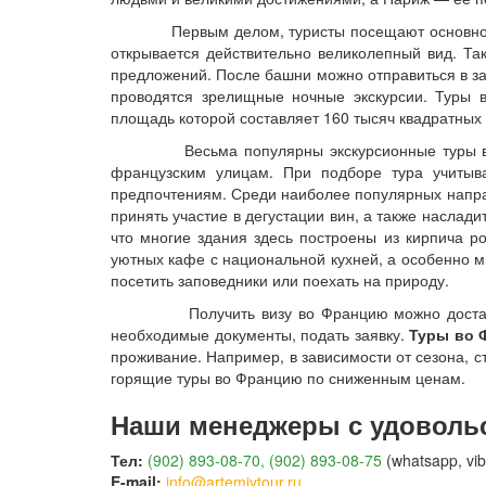
Первым делом, туристы посещают основной сим
открывается действительно великолепный вид. Т
предложений. После башни можно отправиться в за
проводятся зрелищные ночные экскурсии. Туры 
площадь которой составляет 160 тысяч квадратных
Весьма популярны экскурсионные туры во Фран
французским улицам. При подборе тура учитыва
предпочтениям. Среди наиболее популярных напра
принять участие в дегустации вин, а также наслад
что многие здания здесь построены из кирпича р
уютных кафе с национальной кухней, а особенно мн
посетить заповедники или поехать на природу.
Получить визу во Францию можно достаточно бы
необходимые документы, подать заявку.
Туры во 
проживание. Например, в зависимости от сезона, с
горящие туры во Францию по сниженным ценам.
Наши менеджеры с удовольс
Тел:
(902) 893-08-70, (902) 893-08-75
(whatsapp, vib
E-mail:
info@artemiytour.ru