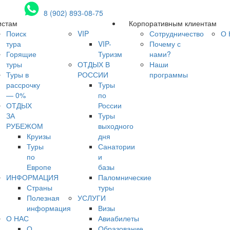
8 (902) 893-08-75
истам
Корпоративным клиентам
Поиск
VIP
Сотрудничество
О 
тура
VIP-
Почему с
Горящие
Туризм
нами?
туры
ОТДЫХ В
Наши
Туры в
РОССИИ
программы
рассрочку
Туры
— 0%
по
ОТДЫХ
России
ЗА
Туры
РУБЕЖОМ
выходного
Круизы
дня
Туры
Санатории
по
и
Европе
базы
ИНФОРМАЦИЯ
Паломнические
Страны
туры
Полезная
УСЛУГИ
информация
Визы
О НАС
Авиабилеты
О
Образование