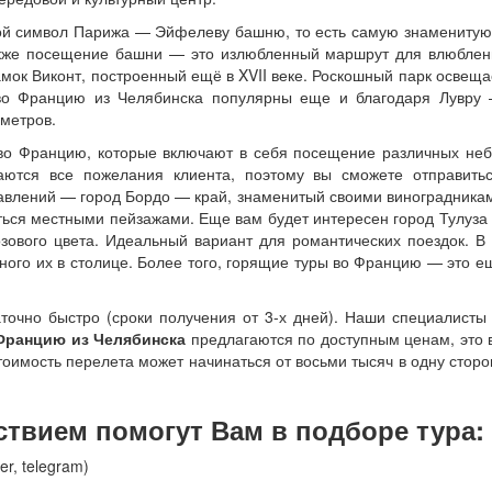
вол Парижа — Эйфелеву башню, то есть самую знаменитую д
акже посещение башни — это излюбленный маршрут для влюблен
мок Виконт, построенный ещё в XVII веке. Роскошный парк освещае
во Францию из Челябинска популярны еще и благодаря Лувру 
 метров.
цию, которые включают в себя посещение различных неболь
ются все пожелания клиента, поэтому вы сможете отправить
влений — город Бордо — край, знаменитый своими виноградникам
иться местными пейзажами. Еще вам будет интересен город Тулуза 
озового цвета. Идеальный вариант для романтических поездок.
ого их в столице. Более того, горящие туры во Францию — это ещ
стро (сроки получения от 3-х дней). Наши специалисты пом
Францию из Челябинска
предлагаются по доступным ценам, это 
тоимость перелета может начинаться от восьми тысяч в одну сторо
твием помогут Вам в подборе тура:
er, telegram)