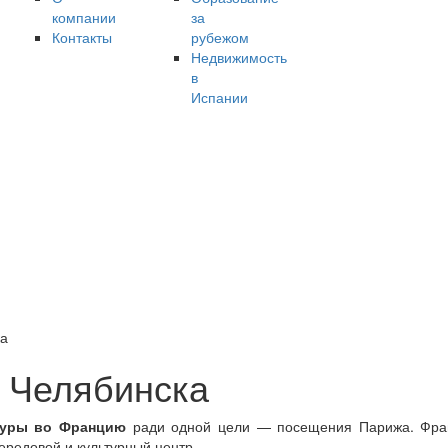
компании
за
Контакты
рубежом
Недвижимость
в
Испании
ка
 Челябинска
туры во Францию
ради одной цели — посещения Парижа. Фран
редовой и культурный центр.