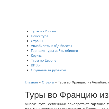
Туры по России
Поиск тура
Страны
Авиабилеты и ж\д билеты
Горящие туры из Челябинска
Круизы
Туры по Европе
ВИЗЫ
Обучение за рубежом
Главная
»
Страны
»
Туры во Францию из Челябинс
Туры во Францию из
Многие путешественники приобретают
горящие 
людьми и великими достижениями, а Париж — ее пе