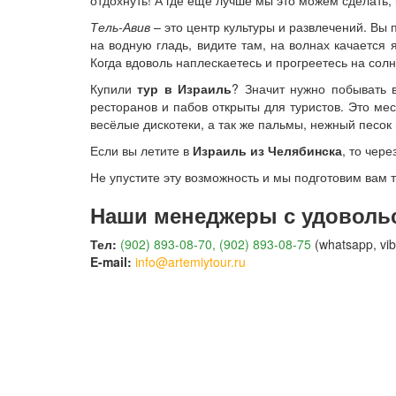
отдохнуть! А где ещё лучше мы это можем сделать, 
Тель-Авив
– это центр культуры и развлечений. Вы 
на водную гладь, видите там, на волнах качается
Когда вдоволь наплескаетесь и прогреетесь на солн
Купили
тур в Израиль
? Значит нужно побывать 
ресторанов и пабов открыты для туристов. Это ме
весёлые дискотеки, а так же пальмы, нежный песок
Если вы летите в
Израиль из Челябинска
, то чер
Не упустите эту возможность и мы подготовим вам т
Наши менеджеры с удовольс
Тел:
(902) 893-08-70, (902) 893-08-75
(whatsapp, vib
E-mail:
info@artemiytour.ru