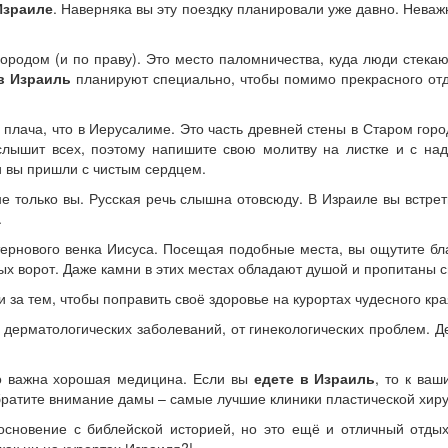
Израиле
. Наверняка вы эту поездку планировали уже давно. Неваж
ородом (и по праву). Это место паломничества, куда люди стекаю
в Израиль
планируют специально, чтобы помимо прекрасного от
 плача, что в Иерусалиме. Это часть древней стены в Старом гор
 слышит всех, поэтому напишите свою молитву на листке и с н
и вы пришли с чистым сердцем.
не только вы. Русская речь слышна отовсюду. В Израиле вы встре
.
 тернового венка Иисуса. Посещая подобные места, вы ощутите бла
х ворот. Даже камни в этих местах обладают душой и пропитаны с
за тем, чтобы поправить своё здоровье на курортах чудесного кра
 дерматологических заболеваний, от гинекологических проблем. Д
ко важна хорошая медицина. Если вы
едете в Израиль
, то к ваш
братите внимание дамы – самые лучшие клиники пластической хиру
основение с библейской историей, но это ещё и отличный отдых