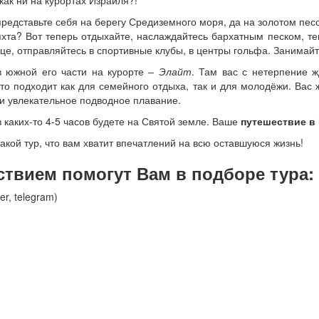
как ни на курортах Израиля?!
представьте себя на берегу Средиземного моря, да на золотом пес
 яхта? Вот теперь отдыхайте, наслаждайтесь бархатным песком,
це, отправляйтесь в спортивные клубы, в центры гольфа. Занимайт
в южной его части на курорте
– Элайт
. Там вас с нетерпение 
сто подходит как для семейного отдыха, так и для молодёжи. Вас
 и увлекательное подводное плавание.
ез каких-то 4-5 часов будете на Святой земле. Ваше
путешествие в
акой тур, что вам хватит впечатлений на всю оставшуюся жизнь!
твием помогут Вам в подборе тура:
er, telegram)