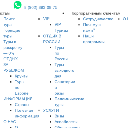
8 (902) 893-08-75
истам
Корпоративным клиентам
Поиск
VIP
Сотрудничество
О 
тура
VIP-
Почему с
Горящие
Туризм
нами?
туры
ОТДЫХ В
Наши
Туры в
РОССИИ
программы
рассрочку
Туры
— 0%
по
ОТДЫХ
России
ЗА
Туры
РУБЕЖОМ
выходного
Круизы
дня
Туры
Санатории
по
и
Европе
базы
ИНФОРМАЦИЯ
Паломнические
Страны
туры
Полезная
УСЛУГИ
информация
Визы
О НАС
Авиабилеты
О
Образование