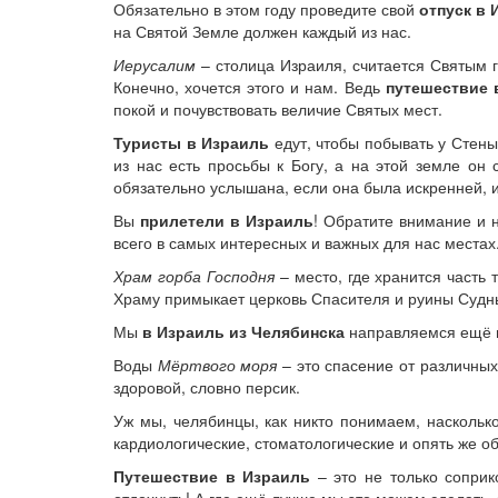
Обязательно в этом году проведите свой
отпуск в 
на Святой Земле должен каждый из нас.
Иерусалим
– столица Израиля, считается Святым г
Конечно, хочется этого и нам. Ведь
путешествие 
покой и почувствовать величие Святых мест.
Туристы в Израиль
едут, чтобы побывать у Стены
из нас есть просьбы к Богу, а на этой земле он
обязательно услышана, если она была искренней, 
Вы
прилетели в Израиль
! Обратите внимание и 
всего в самых интересных и важных для нас местах
Храм горба Господня
– место, где хранится часть
Храму примыкает церковь Спасителя и руины Судны
Мы
в Израиль из Челябинска
направляемся ещё и 
Воды
Мёртвого моря
– это спасение от различных
здоровой, словно персик.
Уж мы, челябинцы, как никто понимаем, насколь
кардиологические, стоматологические и опять же о
Путешествие в Израиль
– это не только соприк