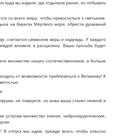
но куда вы ездили, где отдыхали ранее, но побывать
тся со всего мира, чтобы прикоснуться к святыням.
дыха на берегах Мёртвого моря, обрести душевный
оде, считается символом веры и надежды. У каждого
адеждой вложите в расщелину. Ваша просьба будет
тите множество наших соотечественников, а больше
годать от возможности приблизиться к Великому! К
вятостью.
я.
евушки, не поверите, но кожа ваша станет нежной и
им услугам множество клиник: нейрохирургические,
ргии.
! В отпуск мы едем, прежде всего, чтобы классно