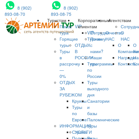
8 (902)
8 (902)
893-08-70
893-08-75
Туристам
Корпоративным
Агентствам
Поиск
VIP
клиентам
Сотрудн
тура
VIP-
Сотрудничество
О
О
Горящие
Туризм
Почему
НАС
НАС
туры
ОТДЫХ
с
О
О
Туры
В
нами?
Компании
Ко
в
РОССИИ
Наши
Награды
На
рассрочку
Туры
программы
Контакты
Ко
—
по
0%
России
ОТДЫХ
Туры
ЗА
выходного
РУБЕЖОМ
дня
Круизы
Санатории
Туры
и
по
базы
Европе
Паломнические
ИНФОРМАЦИЯ
туры
Страны
УСЛУГИ
Полезная
Визы