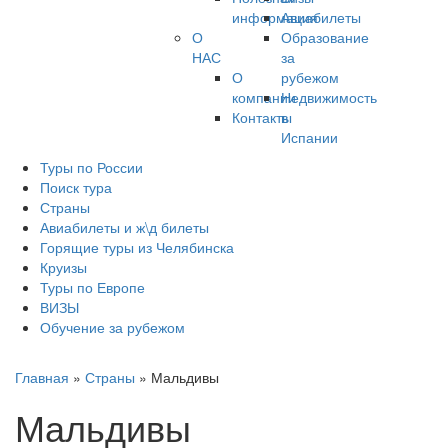
информация
Авиабилеты
О
Образование
НАС
за
О
рубежом
компании
Недвижимость
Контакты
в
Испании
Туры по России
Поиск тура
Страны
Авиабилеты и ж\д билеты
Горящие туры из Челябинска
Круизы
Туры по Европе
ВИЗЫ
Обучение за рубежом
Главная
»
Страны
»
Мальдивы
Мальдивы