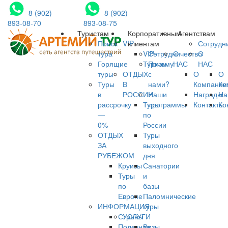
8 (902)
8 (902)
893-08-70
893-08-75
Туристам
Корпоративным
Агентствам
Поиск
VIP
клиентам
Сотрудн
тура
VIP-
Сотрудничество
О
О
Горящие
Туризм
Почему
НАС
НАС
туры
ОТДЫХ
с
О
О
Туры
В
нами?
Компании
Ко
в
РОССИИ
Наши
Награды
На
рассрочку
Туры
программы
Контакты
Ко
—
по
0%
России
ОТДЫХ
Туры
ЗА
выходного
РУБЕЖОМ
дня
Круизы
Санатории
Туры
и
по
базы
Европе
Паломнические
ИНФОРМАЦИЯ
туры
Страны
УСЛУГИ
Полезная
Визы