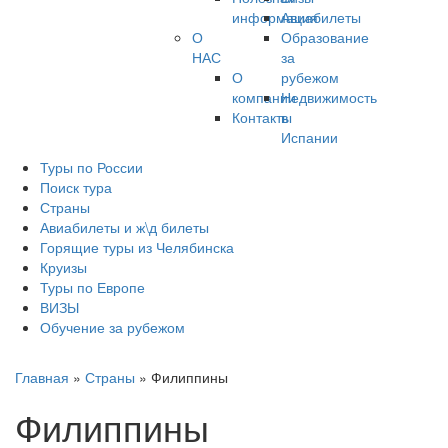
информация
Авиабилеты
О
Образование
НАС
за
О
рубежом
компании
Недвижимость
Контакты
в
Испании
Туры по России
Поиск тура
Страны
Авиабилеты и ж\д билеты
Горящие туры из Челябинска
Круизы
Туры по Европе
ВИЗЫ
Обучение за рубежом
Главная
»
Страны
»
Филиппины
Филиппины