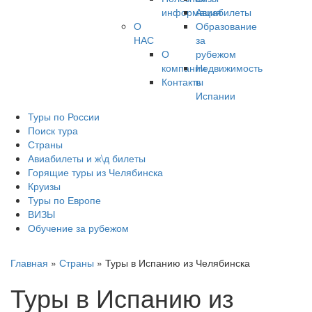
информация
Авиабилеты
О
Образование
НАС
за
О
рубежом
компании
Недвижимость
Контакты
в
Испании
Туры по России
Поиск тура
Страны
Авиабилеты и ж\д билеты
Горящие туры из Челябинска
Круизы
Туры по Европе
ВИЗЫ
Обучение за рубежом
Главная
»
Страны
»
Туры в Испанию из Челябинска
Туры в Испанию из