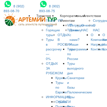
8 (902)
8 (902)
893-08-70
893-08-75
Туристам
Корпоративным
Агентствам
Поиск
VIP
клиентам
Сотрудн
тура
VIP-
Сотрудничество
О
О
Горящие
Туризм
Почему
НАС
НАС
туры
ОТДЫХ
с
О
О
Туры
В
нами?
Компании
Ко
в
РОССИИ
Наши
Награды
На
рассрочку
Туры
программы
Контакты
Ко
—
по
0%
России
ОТДЫХ
Туры
ЗА
выходного
РУБЕЖОМ
дня
Круизы
Санатории
Туры
и
по
базы
Европе
Паломнические
ИНФОРМАЦИЯ
туры
Страны
УСЛУГИ
Полезная
Визы