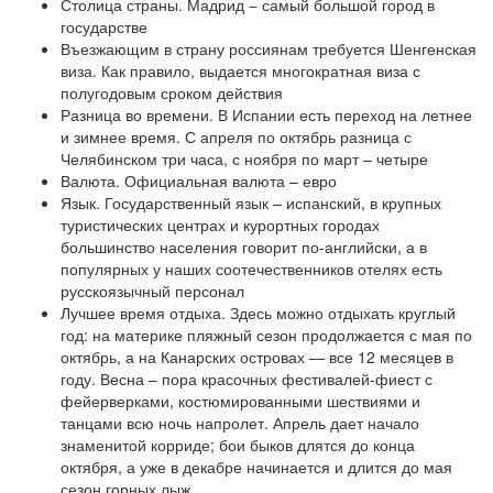
Столица страны. Мадрид − самый большой город в
государстве
Въезжающим в страну россиянам требуется Шенгенская
виза. Как правило, выдается многократная виза с
полугодовым сроком действия
Разница во времени. В Испании есть переход на летнее
и зимнее время. С апреля по октябрь разница с
Челябинском три часа, с ноября по март – четыре
Валюта. Официальная валюта – евро
Язык. Государственный язык – испанский, в крупных
туристических центрах и курортных городах
большинство населения говорит по-английски, а в
популярных у наших соотечественников отелях есть
русскоязычный персонал
Лучшее время отдыха. Здесь можно отдыхать круглый
год: на материке пляжный сезон продолжается с мая по
октябрь, а на Канарских островах — все 12 месяцев в
году. Весна – пора красочных фестивалей-фиест с
фейерверками, костюмированными шествиями и
танцами всю ночь напролет. Апрель дает начало
знаменитой корриде; бои быков длятся до конца
октября, а уже в декабре начинается и длится до мая
сезон горных лыж.