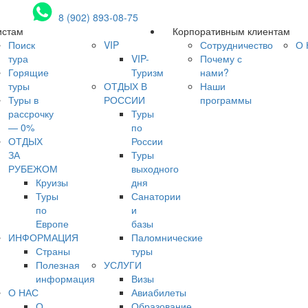
8 (902) 893-08-75
истам
Корпоративным клиентам
Поиск
VIP
Сотрудничество
О 
тура
VIP-
Почему с
Горящие
Туризм
нами?
туры
ОТДЫХ В
Наши
Туры в
РОССИИ
программы
рассрочку
Туры
— 0%
по
ОТДЫХ
России
ЗА
Туры
РУБЕЖОМ
выходного
Круизы
дня
Туры
Санатории
по
и
Европе
базы
ИНФОРМАЦИЯ
Паломнические
Страны
туры
Полезная
УСЛУГИ
информация
Визы
О НАС
Авиабилеты
О
Образование