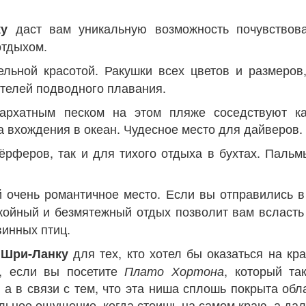
даст вам уникальную возможность почувствова
ку
отдыхом.
льной красотой. Ракушки всех цветов и размеро
телей подводного плавания.
рхатным песком на этом пляже соседствуют к
а вхождения в океан. Чудесное место для дайверов.
ёрферов, так и для тихого отдыха в бухтах. Пальм
 очень романтичное место. Если вы отправились 
окойный и безмятежный отдых позволит вам всласть
винных птиц.
для тех, кто хотел бы оказаться на кр
 Шри-Ланку
м, если вы посетите
, который та
Плато Хортона
 а в связи с тем, что эта ниша сплошь покрыта обл
льное ощущение, когда стоишь на самом краю, а даль