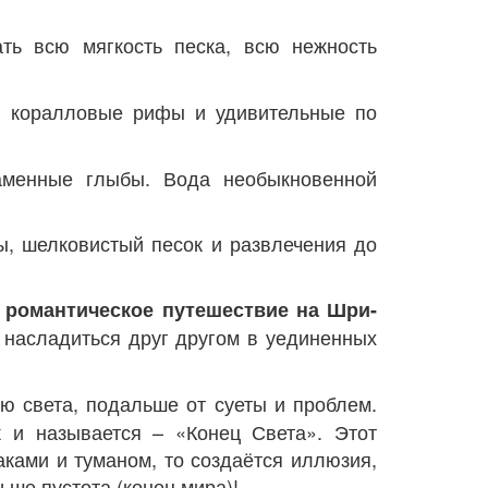
ть всю мягкость песка, всю нежность
в, коралловые рифы и удивительные по
аменные глыбы. Вода необыкновенной
ы, шелковистый песок и развлечения до
в
романтическое путешествие на Шри-
 насладиться друг другом в уединенных
аю света, подальше от суеты и проблем.
к и называется – «Конец Света». Этот
аками и туманом, то создаётся иллюзия,
ше пустота (конец мира)!