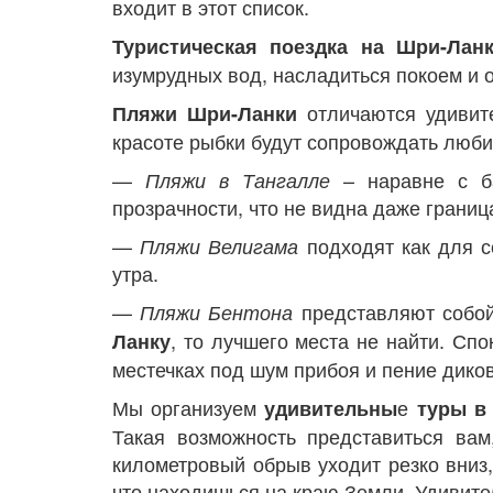
входит в этот список.
Туристическая поездка на Шри-Лан
изумрудных вод, насладиться покоем и 
отличаются удивите
Пляжи Шри-Ланки
красоте рыбки будут сопровождать люби
—
– наравне с ба
Пляжи в Тангалле
прозрачности, что не видна даже границ
—
подходят как для с
Пляжи Велигама
утра.
—
представляют собой
Пляжи Бентона
, то лучшего места не найти. Сп
Ланку
местечках под шум прибоя и пение дико
Мы организуем
е
удивительны
туры в
Такая возможность представиться ва
километровый обрыв уходит резко вниз,
что находишься на краю Земли. Удивите