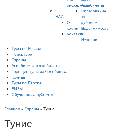
информация
Авиабилеты
О
Образование
НАС
за
О
рубежом
компании
Недвижимость
Контакты
в
Испании
Туры по России
Поиск тура
Страны
Авиабилеты и ж\д билеты
Горящие туры из Челябинска
Круизы
Туры по Европе
ВИЗЫ
Обучение за рубежом
Главная
»
Страны
»
Тунис
Тунис