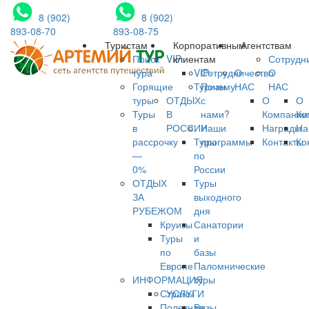
8 (902)
8 (902)
893-08-70
893-08-75
Туристам
Корпоративным
Агентствам
Поиск
VIP
клиентам
Сотрудн
тура
VIP-
Сотрудничество
О
О
Горящие
Туризм
Почему
НАС
НАС
туры
ОТДЫХ
с
О
О
Туры
В
нами?
Компании
Ко
в
РОССИИ
Наши
Награды
На
рассрочку
Туры
программы
Контакты
Ко
—
по
0%
России
ОТДЫХ
Туры
ЗА
выходного
РУБЕЖОМ
дня
Круизы
Санатории
Туры
и
по
базы
Европе
Паломнические
ИНФОРМАЦИЯ
туры
Страны
УСЛУГИ
Полезная
Визы