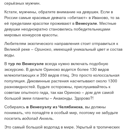
серьёзных мужчин.
Кстати, мужчины, обратите внимание на девушек. Если в
России самые красивые девчата «обитают» в Иваново, то за
её пределами красотки проживают в
Венесуэле
. Местные
девушки неоднократно становились победительницами
мировых конкурсов красоты.
Любителям экзотического направления стоит отправиться к
Великой реке –
Ориноко
, имеющей уникальный цвет и состав
воды.
В
тур по Венесуэле
всегда нужно включать подобную
экскурсию. В дельте Ориноко водится более 130 видов
млекопитающих и 350 видов птиц. Это просто колоссальная
популяция. Диковинные растения насчитывают около 1300
разновидностей. Будьте осторожны, прислушивайтесь к
советам опытного гида, так как Ориноко – дом для самой
большой змеи планеты – Анаконды. Здорово?!
Собираясь
в Венесуэлу из Челябинска
, вы должны
понимать, что попадёте в особый мир, поэтому не забудьте
посетить
водопад Анхель
.
Это самый большой водопад в мире. Укрытый в тропических