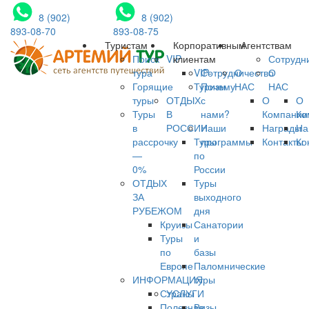
8 (902)
8 (902)
893-08-70
893-08-75
Туристам
Корпоративным
Агентствам
Поиск
VIP
клиентам
Сотрудн
тура
VIP-
Сотрудничество
О
О
Горящие
Туризм
Почему
НАС
НАС
туры
ОТДЫХ
с
О
О
Туры
В
нами?
Компании
Ко
в
РОССИИ
Наши
Награды
На
рассрочку
Туры
программы
Контакты
Ко
—
по
0%
России
ОТДЫХ
Туры
ЗА
выходного
РУБЕЖОМ
дня
Круизы
Санатории
Туры
и
по
базы
Европе
Паломнические
ИНФОРМАЦИЯ
туры
Страны
УСЛУГИ
Полезная
Визы