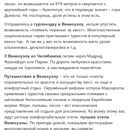
лесах, он возвышается на 979 метров и свергается с
крупнейшей горы – Ауянтепуи, что в переводе значит – гора
Дьявола. Не поспоришь, доля истины в этом есть.
Отправляясь в
турпоездку в Венесуэлу
, нельзя упустить
возможность «поймать пиранью за хвост». Многочисленные
национальные парки приглашают туристов в популярный
каноэ-тур. А так же у вас есть возможность взять уроки
альпинизма, дельтапланеризма и т.д.
В
Венесуэлу из Челябинска
летим через Мадрид,
Франкфурт или Париж. По дороге любуемся красотами,
никуда не торопимся, а наслаждаемся перелётом.
Путешествие в Венесуэлу
– это не только осмотр
поразительных по красоте и могуществу мест, но ещё и
комфортный отдых. Окружённый рифами
остров Маргарита
привлекает туристов своими прекрасными пляжами с
шёлковым белоснежным песком и лазурным Карибским
морем. Море, пальмы, песок – вот классическое
представление об отдыхе для россиянина. Ко всему этому вас
ждут уютные комфортабельные отели,
лучшие отели
Венесуэлы
. По приезде домой, показывая фотографии
многочисленной родне и друзьям, вы скажете: