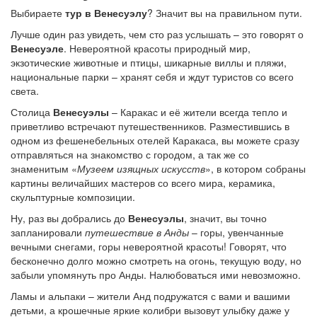
Выбираете
тур в Венесуэлу
? Значит вы на правильном пути.
Лучше один раз увидеть, чем сто раз услышать – это говорят о
Венесуэле
. Невероятной красоты природный мир,
экзотические животные и птицы, шикарные виллы и пляжи,
национальные парки – хранят себя и ждут туристов со всего
света.
Столица
Венесуэлы
– Каракас и её жители всегда тепло и
приветливо встречают путешественников. Разместившись в
одном из фешенебельных отелей Каракаса, вы можете сразу
отправляться на знакомство с городом, а так же со
знаменитым «
Музеем изящных искусств
», в котором собраны
картины величайших мастеров со всего мира, керамика,
скульптурные композиции.
Ну, раз вы добрались до
Венесуэлы
, значит, вы точно
запланировали
путешествие в Анды
– горы, увенчанные
вечными снегами, горы невероятной красоты! Говорят, что
бесконечно долго можно смотреть на огонь, текущую воду, но
забыли упомянуть про Анды. Налюбоваться ими невозможно.
Ламы и альпаки – жители Анд подружатся с вами и вашими
детьми, а крошечные яркие колибри вызовут улыбку даже у