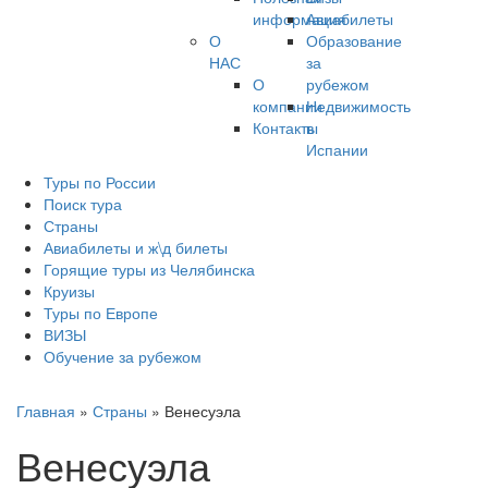
информация
Авиабилеты
О
Образование
НАС
за
О
рубежом
компании
Недвижимость
Контакты
в
Испании
Туры по России
Поиск тура
Страны
Авиабилеты и ж\д билеты
Горящие туры из Челябинска
Круизы
Туры по Европе
ВИЗЫ
Обучение за рубежом
Главная
»
Страны
»
Венесуэла
Венесуэла