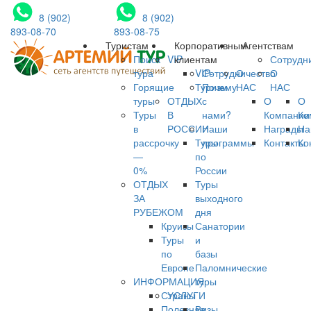
8 (902)
8 (902)
893-08-70
893-08-75
Туристам
Корпоративным
Агентствам
Поиск
VIP
клиентам
Сотрудн
тура
VIP-
Сотрудничество
О
О
Горящие
Туризм
Почему
НАС
НАС
туры
ОТДЫХ
с
О
О
Туры
В
нами?
Компании
Ко
в
РОССИИ
Наши
Награды
На
рассрочку
Туры
программы
Контакты
Ко
—
по
0%
России
ОТДЫХ
Туры
ЗА
выходного
РУБЕЖОМ
дня
Круизы
Санатории
Туры
и
по
базы
Европе
Паломнические
ИНФОРМАЦИЯ
туры
Страны
УСЛУГИ
Полезная
Визы