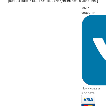
[contact-form-7 id=»778″ title=»Недвижимость в Испании»]
Мы в
соцсетях
Принимаем
к оплате