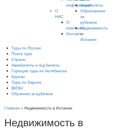
информация
Авиабилеты
О
Образование
НАС
за
О
рубежом
компании
Недвижимость
Контакты
в
Испании
Туры по России
Поиск тура
Страны
Авиабилеты и ж\д билеты
Горящие туры из Челябинска
Круизы
Туры по Европе
ВИЗЫ
Обучение за рубежом
Главная
»
Недвижимость в Испании
Недвижимость в