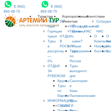
8 (902)
8 (902)
893-08-70
893-08-75
Туристам
Корпоративным
Агентствам
Поиск
VIP
клиентам
Сотрудн
тура
VIP-
Сотрудничество
О
О
Горящие
Туризм
Почему
НАС
НАС
туры
ОТДЫХ
с
О
О
Туры
В
нами?
Компании
Ко
в
РОССИИ
Наши
Награды
На
рассрочку
Туры
программы
Контакты
Ко
—
по
0%
России
ОТДЫХ
Туры
ЗА
выходного
РУБЕЖОМ
дня
Круизы
Санатории
Туры
и
по
базы
Европе
Паломнические
ИНФОРМАЦИЯ
туры
Страны
УСЛУГИ
Полезная
Визы