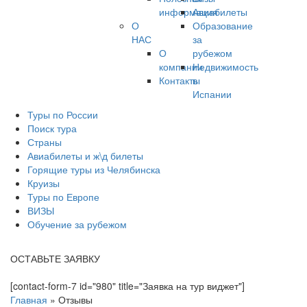
информация
Авиабилеты
О
Образование
НАС
за
О
рубежом
компании
Недвижимость
Контакты
в
Испании
Туры по России
Поиск тура
Страны
Авиабилеты и ж\д билеты
Горящие туры из Челябинска
Круизы
Туры по Европе
ВИЗЫ
Обучение за рубежом
ОСТАВЬТЕ ЗАЯВКУ
[contact-form-7 id="980" title="Заявка на тур виджет"]
Главная
»
Отзывы