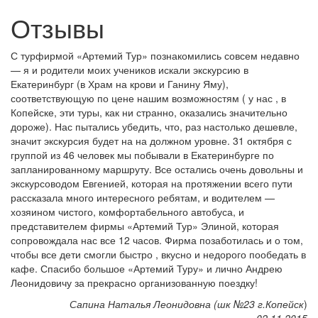
Отзывы
С турфирмой «Артемий Тур» познакомились совсем недавно
— я и родители моих учеников искали экскурсию в
Екатеринбург (в Храм на крови и Ганину Яму),
соответствующую по цене нашим возможностям ( у нас , в
Копейске, эти туры, как ни странно, оказались значительно
дороже). Нас пытались убедить, что, раз настолько дешевле,
значит экскурсия будет на на должном уровне. 31 октября с
группой из 46 человек мы побывали в Екатеринбурге по
запланированному маршруту. Все остались очень довольны и
экскурсоводом Евгенией, которая на протяжении всего пути
рассказала много интересного ребятам, и водителем —
хозяином чистого, комфортабельного автобуса, и
представителем фирмы «Артемий Тур» Элиной, которая
сопровождала нас все 12 часов. Фирма позаботилась и о том,
чтобы все дети смогли быстро , вкусно и недорого пообедать в
кафе. Спасибо большое «Артемий Туру» и лично Андрею
Леонидовичу за прекрасно организованную поездку!
Сапина Наталья Леонидовна (шк №23 г.Копейск
)