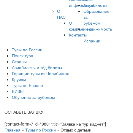
информация
Авиабилеты
О
Образование
НАС
за
О
рубежом
компании
Недвижимость
Контакты
в
Испании
Туры по России
Поиск тура
Страны
Авиабилеты и ж\д билеты
Горящие туры из Челябинска
Круизы
Туры по Европе
ВИЗЫ
Обучение за рубежом
ОСТАВЬТЕ ЗАЯВКУ
[contact-form-7 id="980" title="Заявка на тур виджет"]
Главная
»
Туры по России
»
Отдых с детьми