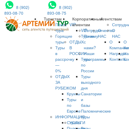
8 (902)
8 (902)
893-08-70
893-08-75
Туристам
Корпоративным
Агентствам
Поиск
VIP
клиентам
Сотрудн
тура
VIP-
Сотрудничество
О
О
Горящие
Туризм
Почему
НАС
НАС
туры
ОТДЫХ
с
О
О
Туры
В
нами?
Компании
Ко
в
РОССИИ
Наши
Награды
На
рассрочку
Туры
программы
Контакты
Ко
—
по
0%
России
ОТДЫХ
Туры
ЗА
выходного
РУБЕЖОМ
дня
Круизы
Санатории
Туры
и
по
базы
Европе
Паломнические
ИНФОРМАЦИЯ
туры
Страны
УСЛУГИ
Полезная
Визы