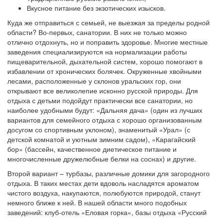
Вкусное питание без экзотических изысков.
Куда же отправиться с семьей, не выезжая за пределы родной
области? Во-первых, санатории. В них не только можно
отлично отдохнуть, но и поправить здоровье. Многие местные
заведения специализируются на нормализации работы
пищеварительной, дыхательной систем, хорошо помогают в
избавлении от хронических болячек. Окруженные хвойными
лесами, расположенные у склонов уральских гор, они
открывают все великолепие исконно русской природы. Для
отдыха с детьми подойдут практически все санатории, но
наиболее удобными будут: «Дальняя дача» (один из лучших
вариантов для семейного отдыха с хорошо организованным
досугом со спортивным уклоном), знаменитый «Урал» (с
детской комнатой и уютным зимним садом), «Карагайский
бор» (бассейн, качественное диетическое питание и
многочисленные дружелюбные белки на соснах) и другие.
Второй вариант – турбазы, различные домики для загородного
отдыха. В таких местах дети вдоволь насладятся ароматом
чистого воздуха, накупаются, полюбуются природой, станут
немного ближе к ней. В нашей области много подобных
заведений: клуб-отель «Еловая горка», базы отдыха «Русский