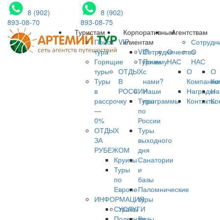
8 (902)
8 (902)
893-08-70
893-08-75
Туристам
Корпоративным
Агентствам
Поиск
VIP
клиентам
Сотрудн
тура
VIP-
Сотрудничество
О
О
Горящие
Туризм
Почему
НАС
НАС
туры
ОТДЫХ
с
О
О
Туры
В
нами?
Компании
Ко
в
РОССИИ
Наши
Награды
На
рассрочку
Туры
программы
Контакты
Ко
—
по
0%
России
ОТДЫХ
Туры
ЗА
выходного
РУБЕЖОМ
дня
Круизы
Санатории
Туры
и
по
базы
Европе
Паломнические
ИНФОРМАЦИЯ
туры
Страны
УСЛУГИ
Полезная
Визы