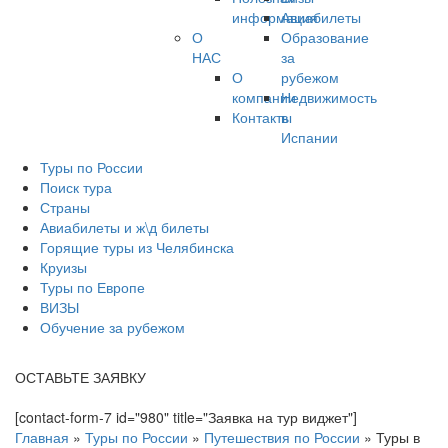
информация
Авиабилеты
О
Образование
НАС
за
О
рубежом
компании
Недвижимость
Контакты
в
Испании
Туры по России
Поиск тура
Страны
Авиабилеты и ж\д билеты
Горящие туры из Челябинска
Круизы
Туры по Европе
ВИЗЫ
Обучение за рубежом
ОСТАВЬТЕ ЗАЯВКУ
[contact-form-7 id="980" title="Заявка на тур виджет"]
Главная
»
Туры по России
»
Путешествия по России
»
Туры в