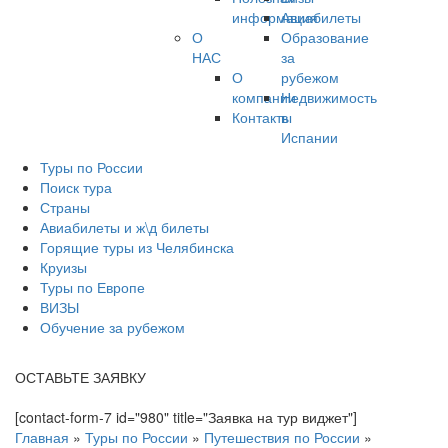
информация
Авиабилеты
О
Образование
НАС
за
О
рубежом
компании
Недвижимость
Контакты
в
Испании
Туры по России
Поиск тура
Страны
Авиабилеты и ж\д билеты
Горящие туры из Челябинска
Круизы
Туры по Европе
ВИЗЫ
Обучение за рубежом
ОСТАВЬТЕ ЗАЯВКУ
[contact-form-7 id="980" title="Заявка на тур виджет"]
Главная
»
Туры по России
»
Путешествия по России
»