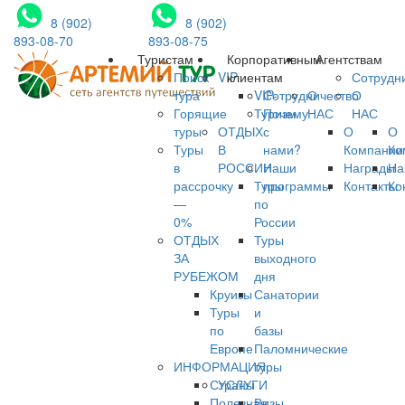
8 (902)
8 (902)
893-08-70
893-08-75
Туристам
Корпоративным
Агентствам
Поиск
VIP
клиентам
Сотрудн
тура
VIP-
Сотрудничество
О
О
Горящие
Туризм
Почему
НАС
НАС
туры
ОТДЫХ
с
О
О
Туры
В
нами?
Компании
Ко
в
РОССИИ
Наши
Награды
На
рассрочку
Туры
программы
Контакты
Ко
—
по
0%
России
ОТДЫХ
Туры
ЗА
выходного
РУБЕЖОМ
дня
Круизы
Санатории
Туры
и
по
базы
Европе
Паломнические
ИНФОРМАЦИЯ
туры
Страны
УСЛУГИ
Полезная
Визы