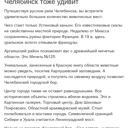
Челябинск тоже удивит
Путешествуя руслом реки Челябинска, вы встретите
удивительно большое количество живописных мест.
Чего стает только Устиновый каньон. Его известняковые скалы
не свойственны местной природе. Недалеко от Миасса
сохранились руины фактории Франции. В 19 в, здесь
уральское золото отмывали французы.
Аргаяшский район познакомит вас с древнейшей мечетью
области. Это Мечеть №125.
Уникальные, занесенные в Красную книгу области животные
можно увидеть, посетив Харлушевский заповедник. А
насладится природой, и погулять по свежему воздуху позволит
Челябинский городской бор.
Центр города также не оставит равнодушными. Все
исторические объекты строились вблизи водоема. Это и
Картинная галерея, Торговый центр, Дом Шиховых-
Покровских, Областной краеведческий музей. Стоит
полюбоваться и мостами города. Символичной границей
Сибири и Урала считается Ленинградский мост.
Нельзя не посетить Каштатский бор, «Сад-остров» и стоянку