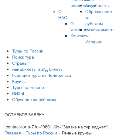
информация
Авиабилеты
О
Образование
НАС
за
О
рубежом
компании
Недвижимость
Контакты
в
Испании
Туры по России
Поиск тура
Страны
Авиабилеты и ж\д билеты
Горящие туры из Челябинска
Круизы
Туры по Европе
ВИЗЫ
Обучение за рубежом
ОСТАВЬТЕ ЗАЯВКУ
[contact-form-7 id="980" title="Заявка на тур виджет"]
Главная
»
Туры по России
»
Речные круизы