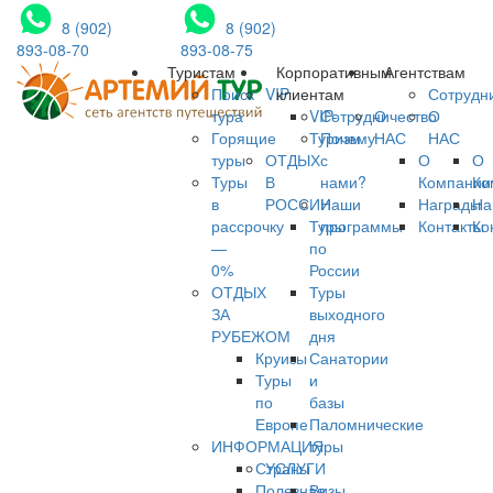
8 (902)
8 (902)
893-08-70
893-08-75
Туристам
Корпоративным
Агентствам
Поиск
VIP
клиентам
Сотрудн
тура
VIP-
Сотрудничество
О
О
Горящие
Туризм
Почему
НАС
НАС
туры
ОТДЫХ
с
О
О
Туры
В
нами?
Компании
Ко
в
РОССИИ
Наши
Награды
На
рассрочку
Туры
программы
Контакты
Ко
—
по
0%
России
ОТДЫХ
Туры
ЗА
выходного
РУБЕЖОМ
дня
Круизы
Санатории
Туры
и
по
базы
Европе
Паломнические
ИНФОРМАЦИЯ
туры
Страны
УСЛУГИ
Полезная
Визы