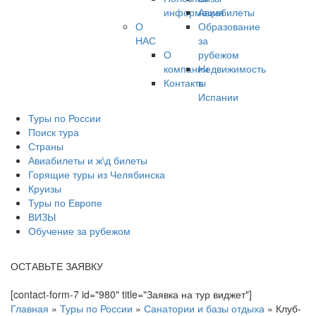
информация
Авиабилеты
О
Образование
НАС
за
О
рубежом
компании
Недвижимость
Контакты
в
Испании
Туры по России
Поиск тура
Страны
Авиабилеты и ж\д билеты
Горящие туры из Челябинска
Круизы
Туры по Европе
ВИЗЫ
Обучение за рубежом
ОСТАВЬТЕ ЗАЯВКУ
[contact-form-7 id="980" title="Заявка на тур виджет"]
Главная
»
Туры по России
»
Санатории и базы отдыха
»
Клуб-