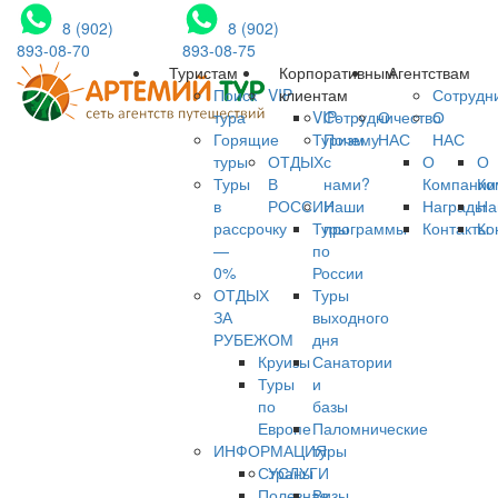
8 (902)
8 (902)
893-08-70
893-08-75
Туристам
Корпоративным
Агентствам
Поиск
VIP
клиентам
Сотрудн
тура
VIP-
Сотрудничество
О
О
Горящие
Туризм
Почему
НАС
НАС
туры
ОТДЫХ
с
О
О
Туры
В
нами?
Компании
Ко
в
РОССИИ
Наши
Награды
На
рассрочку
Туры
программы
Контакты
Ко
—
по
0%
России
ОТДЫХ
Туры
ЗА
выходного
РУБЕЖОМ
дня
Круизы
Санатории
Туры
и
по
базы
Европе
Паломнические
ИНФОРМАЦИЯ
туры
Страны
УСЛУГИ
Полезная
Визы