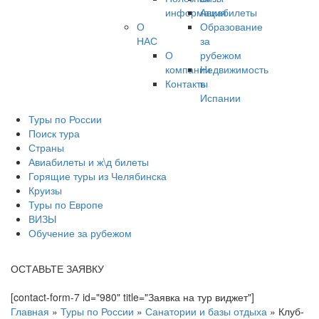
информация
Авиабилеты
О
Образование
НАС
за
О
рубежом
компании
Недвижимость
Контакты
в
Испании
Туры по России
Поиск тура
Страны
Авиабилеты и ж\д билеты
Горящие туры из Челябинска
Круизы
Туры по Европе
ВИЗЫ
Обучение за рубежом
ОСТАВЬТЕ ЗАЯВКУ
[contact-form-7 id="980" title="Заявка на тур виджет"]
Главная
»
Туры по России
»
Санатории и базы отдыха
»
Клуб-