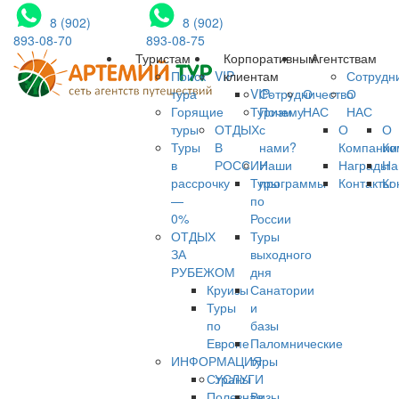
8 (902)
8 (902)
893-08-70
893-08-75
Туристам
Корпоративным
Агентствам
Поиск
VIP
клиентам
Сотрудн
тура
VIP-
Сотрудничество
О
О
Горящие
Туризм
Почему
НАС
НАС
туры
ОТДЫХ
с
О
О
Туры
В
нами?
Компании
Ко
в
РОССИИ
Наши
Награды
На
рассрочку
Туры
программы
Контакты
Ко
—
по
0%
России
ОТДЫХ
Туры
ЗА
выходного
РУБЕЖОМ
дня
Круизы
Санатории
Туры
и
по
базы
Европе
Паломнические
ИНФОРМАЦИЯ
туры
Страны
УСЛУГИ
Полезная
Визы