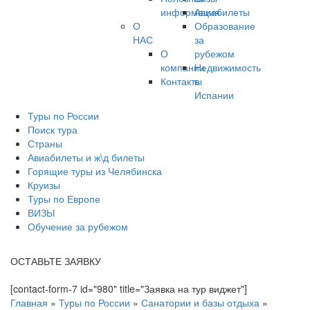
информация
Авиабилеты
О
Образование
НАС
за
О
рубежом
компании
Недвижимость
Контакты
в
Испании
Туры по России
Поиск тура
Страны
Авиабилеты и ж\д билеты
Горящие туры из Челябинска
Круизы
Туры по Европе
ВИЗЫ
Обучение за рубежом
ОСТАВЬТЕ ЗАЯВКУ
[contact-form-7 id="980" title="Заявка на тур виджет"]
Главная
»
Туры по России
»
Санатории и базы отдыха
»