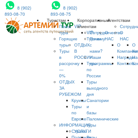
8 (902)
8 (902)
893-08-70
893-08-75
Туристам
Корпоративным
Агентствам
Поиск
VIP
клиентам
Сотрудн
тура
VIP-
Сотрудничество
О
О
Горящие
Туризм
Почему
НАС
НАС
туры
ОТДЫХ
с
О
О
Туры
В
нами?
Компании
Ко
в
РОССИИ
Наши
Награды
На
рассрочку
Туры
программы
Контакты
Ко
—
по
0%
России
ОТДЫХ
Туры
ЗА
выходного
РУБЕЖОМ
дня
Круизы
Санатории
Туры
и
по
базы
Европе
Паломнические
ИНФОРМАЦИЯ
туры
Страны
УСЛУГИ
Полезная
Визы