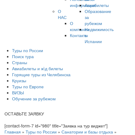
информация
Авиабилеты
О
Образование
НАС
за
О
рубежом
компании
Недвижимость
Контакты
в
Испании
Туры по России
Поиск тура
Страны
Авиабилеты и ж\д билеты
Горящие туры из Челябинска
Круизы
Туры по Европе
ВИЗЫ
Обучение за рубежом
ОСТАВЬТЕ ЗАЯВКУ
[contact-form-7 id="980" title="Заявка на тур виджет"]
Главная
»
Туры по России
»
Санатории и базы отдыха
»