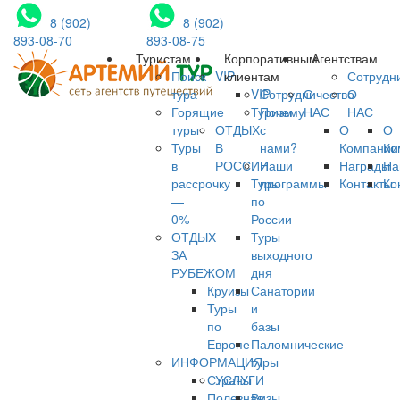
8 (902)
8 (902)
893-08-70
893-08-75
Туристам
Корпоративным
Агентствам
Поиск
VIP
клиентам
Сотрудн
тура
VIP-
Сотрудничество
О
О
Горящие
Туризм
Почему
НАС
НАС
туры
ОТДЫХ
с
О
О
Туры
В
нами?
Компании
Ко
в
РОССИИ
Наши
Награды
На
рассрочку
Туры
программы
Контакты
Ко
—
по
0%
России
ОТДЫХ
Туры
ЗА
выходного
РУБЕЖОМ
дня
Круизы
Санатории
Туры
и
по
базы
Европе
Паломнические
ИНФОРМАЦИЯ
туры
Страны
УСЛУГИ
Полезная
Визы