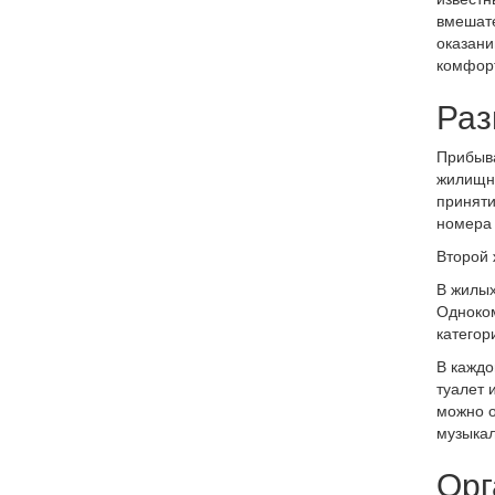
вмешате
оказани
комфорт
Раз
Прибыв
жилищны
приняти
номера 
Второй 
В жилых
Одноком
категор
В каждо
туалет 
можно о
музыкал
Орг