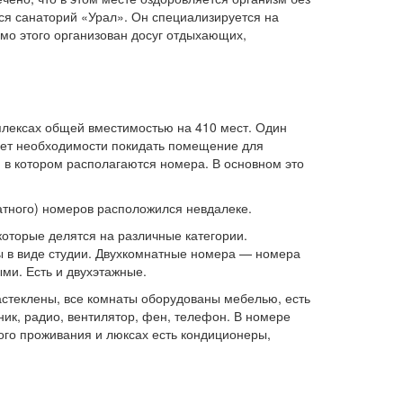
лся санаторий «Урал». Он специализируется на
мо этого организован досуг отдыхающих,
ексах общей вместимостью на 410 мест. Один
нет необходимости покидать помещение для
, в котором располагаются номера. В основном это
атного) номеров расположился невдалеке.
оторые делятся на различные категории.
ы в виде студии. Двухкомнатные номера — номера
ми. Есть и двухэтажные.
астеклены, все комнаты оборудованы мебелью, есть
ник, радио, вентилятор, фен, телефон. В номере
го проживания и люксах есть кондиционеры,