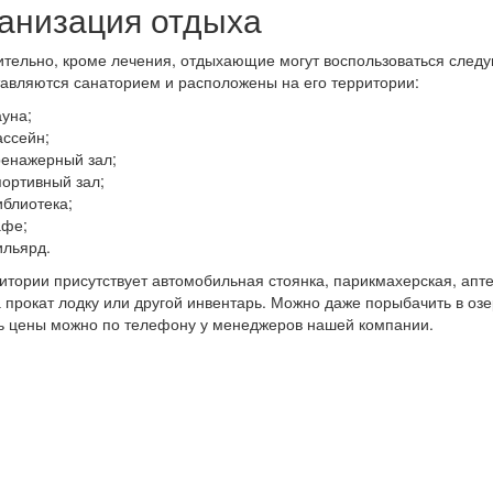
анизация отдыха
тельно, кроме лечения, отдыхающие могут воспользоваться след
авляются санаторием и расположены на его территории:
ауна;
ассейн;
ренажерный зал;
портивный зал;
иблиотека;
афе;
ильярд.
итории присутствует автомобильная стоянка, парикмахерская, апте
а прокат лодку или другой инвентарь. Можно даже порыбачить в озе
ь цены можно по телефону у менеджеров нашей компании.