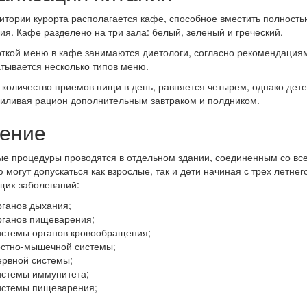
итории курорта располагается кафе, способное вместить полност
ия. Кафе разделено на три зала: белый, зеленый и греческий.
ткой меню в кафе занимаются диетологи, согласно рекомендация
тывается несколько типов меню.
количество приемов пищи в день, равняется четырем, однако дете
силивая рацион дополнительным завтраком и полдником.
ение
е процедуры проводятся в отдельном здании, соединенным со вс
 могут допускаться как взрослые, так и дети начиная с трех летне
щих заболеваний:
рганов дыхания;
рганов пищеварения;
истемы органов кровообращения;
остно-мышечной системы;
ервной системы;
истемы иммунитета;
истемы пищеварения;