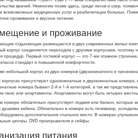
льства врачей. Немногим позже здесь, среди лесов и озер, появи
и всевозможных медицинских услуг и реабилитации больных. Поми
ное проживание и вкусное питание.
мещение и проживание
ающие отдыхающие размещаются в двух современных жилых компл
й корпус соединяется переходом с другими корпусами, поэтому 
я процедур. Первый гостевой корпус — это 7-ми этажное строение
класса стандарт и повышенной комфортности.
же небольшой корпус из двух номеров (двухкомнатного и трехкомн
 корпусах присутствуют однокомнатные и двухкомнатные номера, к
натные номера бывают 2-й и 1-й категорий, а так же представлен
ии люкс или апартаменты. Апартаменты могут быть четырех местны
м номере обязательно присутствует лоджия или балкон, которые з
и душевая кабина. Обязательно в номере есть телевизор, холодиль
борудовать дополнительное спальное место. В номерах улучшенно
ьные центры, DVD проигрыватели и сейфы.
анизация питания