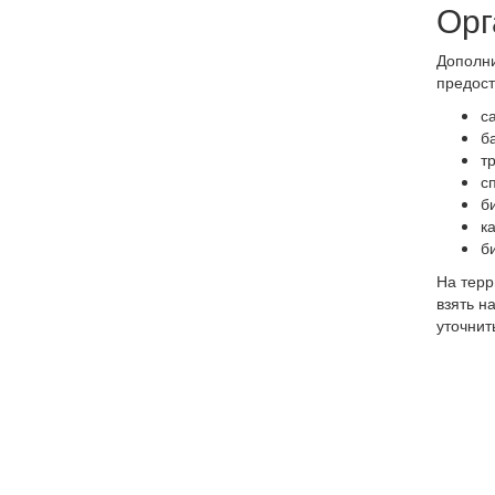
Орг
Дополни
предост
с
б
т
с
б
к
б
На терр
взять н
уточнит