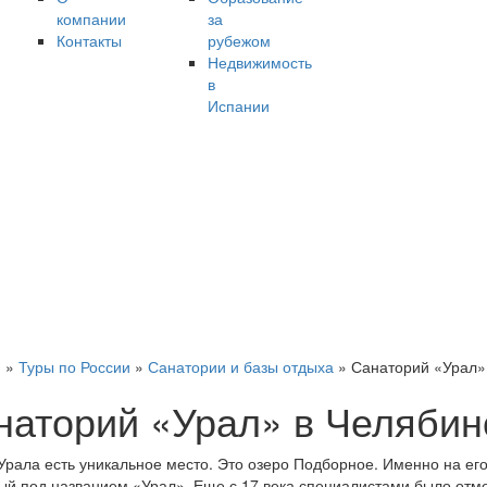
компании
за
Контакты
рубежом
Недвижимость
в
Испании
я
»
Туры по России
»
Санатории и базы отдыха
»
Санаторий «Урал»
наторий «Урал» в Челябин
Урала есть уникальное место. Это озеро Подборное. Именно на ег
ый под названием «Урал». Еще с 17 века специалистами было отме