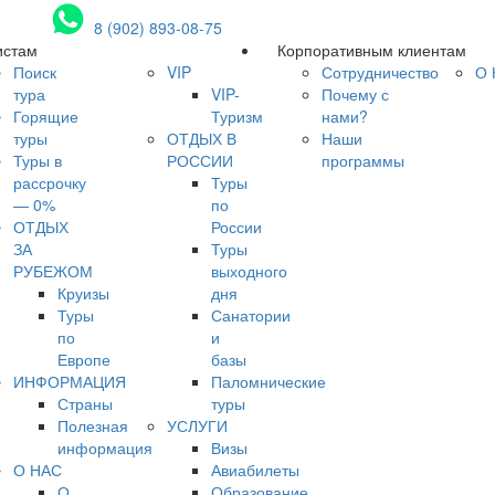
8 (902) 893-08-75
истам
Корпоративным клиентам
Поиск
VIP
Сотрудничество
О 
тура
VIP-
Почему с
Горящие
Туризм
нами?
туры
ОТДЫХ В
Наши
Туры в
РОССИИ
программы
рассрочку
Туры
— 0%
по
ОТДЫХ
России
ЗА
Туры
РУБЕЖОМ
выходного
Круизы
дня
Туры
Санатории
по
и
Европе
базы
ИНФОРМАЦИЯ
Паломнические
Страны
туры
Полезная
УСЛУГИ
информация
Визы
О НАС
Авиабилеты
О
Образование