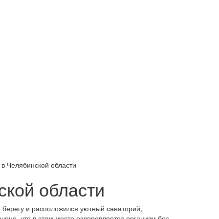
 в Челябинской области
ской области
о берегу и расположился уютный санаторий,
чено, что в этом месте оздоровляется организм без