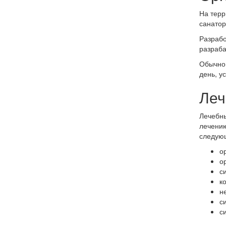
На терр
санатор
Разрабо
разраба
Обычно 
день, у
Леч
Лечебны
лечению
следую
о
о
с
к
н
с
с