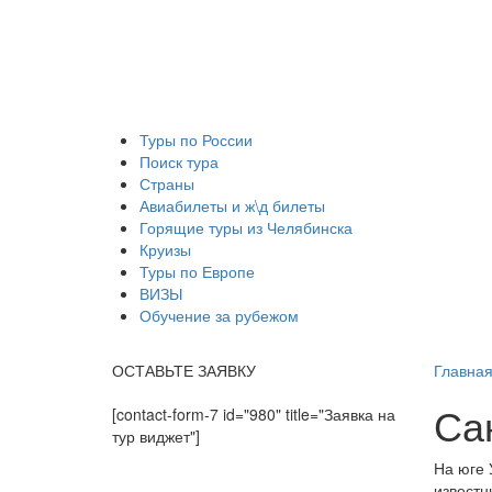
Туры по России
Поиск тура
Страны
Авиабилеты и ж\д билеты
Горящие туры из Челябинска
Круизы
Туры по Европе
ВИЗЫ
Обучение за рубежом
ОСТАВЬТЕ ЗАЯВКУ
Главна
Са
[contact-form-7 id="980" title="Заявка на
тур виджет"]
На юге 
известн