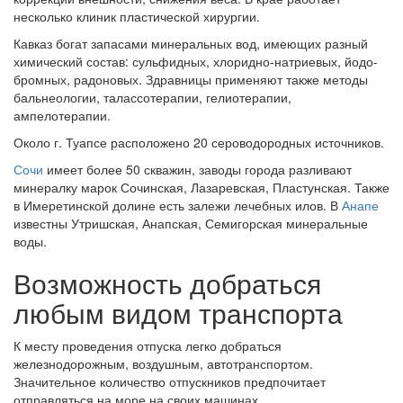
несколько клиник пластической хирургии.
Кавказ богат запасами минеральных вод, имеющих разный
химический состав: сульфидных, хлоридно-натриевых, йодо-
бромных, радоновых. Здравницы применяют также методы
бальнеологии, талассотерапии, гелиотерапии,
ампелотерапии.
Около г. Туапсе расположено 20 сероводородных источников.
Сочи
имеет более 50 скважин, заводы города разливают
минералку марок Сочинская, Лазаревская, Пластунская. Также
в Имеретинской долине есть залежи лечебных илов. В
Анапе
известны Утришская, Анапская, Семигорская минеральные
воды.
Возможность добраться
любым видом транспорта
К месту проведения отпуска легко добраться
железнодорожным, воздушным, автотранспортом.
Значительное количество отпускников предпочитает
отправляться на море на своих машинах.