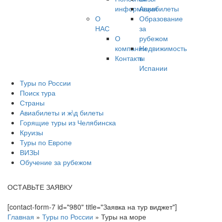
информация
Авиабилеты
О
Образование
НАС
за
О
рубежом
компании
Недвижимость
Контакты
в
Испании
Туры по России
Поиск тура
Страны
Авиабилеты и ж\д билеты
Горящие туры из Челябинска
Круизы
Туры по Европе
ВИЗЫ
Обучение за рубежом
ОСТАВЬТЕ ЗАЯВКУ
[contact-form-7 id="980" title="Заявка на тур виджет"]
Главная
»
Туры по России
»
Туры на море