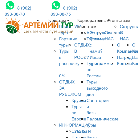
8 (902)
8 (902)
893-08-70
893-08-75
Туристам
Корпоративным
Агентствам
Поиск
VIP
клиентам
Сотрудн
тура
VIP-
Сотрудничество
О
О
Горящие
Туризм
Почему
НАС
НАС
туры
ОТДЫХ
с
О
О
Туры
В
нами?
Компании
Ко
в
РОССИИ
Наши
Награды
На
рассрочку
Туры
программы
Контакты
Ко
—
по
0%
России
ОТДЫХ
Туры
ЗА
выходного
РУБЕЖОМ
дня
Круизы
Санатории
Туры
и
по
базы
Европе
Паломнические
ИНФОРМАЦИЯ
туры
Страны
УСЛУГИ
Полезная
Визы