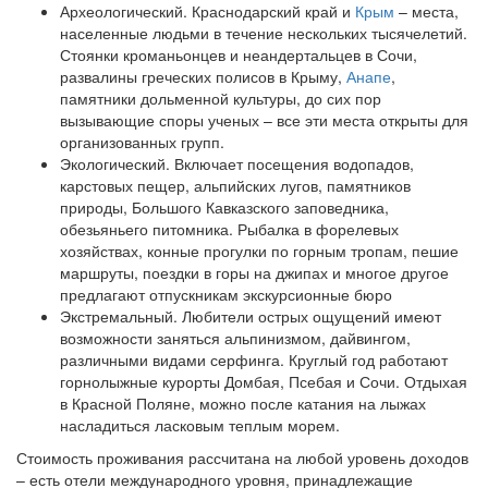
Археологический. Краснодарский край и
Крым
– места,
населенные людьми в течение нескольких тысячелетий.
Стоянки кроманьонцев и неандертальцев в Сочи,
развалины греческих полисов в Крыму,
Анапе
,
памятники дольменной культуры, до сих пор
вызывающие споры ученых – все эти места открыты для
организованных групп.
Экологический. Включает посещения водопадов,
карстовых пещер, альпийских лугов, памятников
природы, Большого Кавказского заповедника,
обезьяньего питомника. Рыбалка в форелевых
хозяйствах, конные прогулки по горным тропам, пешие
маршруты, поездки в горы на джипах и многое другое
предлагают отпускникам экскурсионные бюро
Экстремальный. Любители острых ощущений имеют
возможности заняться альпинизмом, дайвингом,
различными видами серфинга. Круглый год работают
горнолыжные курорты Домбая, Псебая и Сочи. Отдыхая
в Красной Поляне, можно после катания на лыжах
насладиться ласковым теплым морем.
Стоимость проживания рассчитана на любой уровень доходов
– есть отели международного уровня, принадлежащие