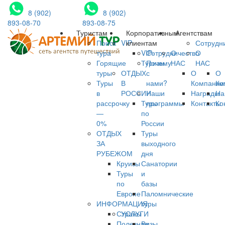
8 (902)
8 (902)
893-08-70
893-08-75
Туристам
Корпоративным
Агентствам
Поиск
VIP
клиентам
Сотрудн
тура
VIP-
Сотрудничество
О
О
Горящие
Туризм
Почему
НАС
НАС
туры
ОТДЫХ
с
О
О
Туры
В
нами?
Компании
Ко
в
РОССИИ
Наши
Награды
На
рассрочку
Туры
программы
Контакты
Ко
—
по
0%
России
ОТДЫХ
Туры
ЗА
выходного
РУБЕЖОМ
дня
Круизы
Санатории
Туры
и
по
базы
Европе
Паломнические
ИНФОРМАЦИЯ
туры
Страны
УСЛУГИ
Полезная
Визы