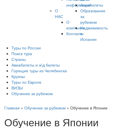
информация
Авиабилеты
О
Образование
НАС
за
О
рубежом
компании
Недвижимость
Контакты
в
Испании
Туры по России
Поиск тура
Страны
Авиабилеты и ж\д билеты
Горящие туры из Челябинска
Круизы
Туры по Европе
ВИЗЫ
Обучение за рубежом
Главная
»
Обучение за рубежом
»
Обучение в Японии
Обучение в Японии