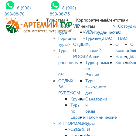
8 (902)
8 (902)
893-08-70
893-08-75
Туристам
Корпоративным
Агентствам
Поиск
VIP
клиентам
Сотрудн
тура
VIP-
Сотрудничество
О
О
Горящие
Туризм
Почему
НАС
НАС
туры
ОТДЫХ
с
О
О
Туры
В
нами?
Компании
Ко
в
РОССИИ
Наши
Награды
На
рассрочку
Туры
программы
Контакты
Ко
—
по
0%
России
ОТДЫХ
Туры
ЗА
выходного
РУБЕЖОМ
дня
Круизы
Санатории
Туры
и
по
базы
Европе
Паломнические
ИНФОРМАЦИЯ
туры
Страны
УСЛУГИ
Полезная
Визы