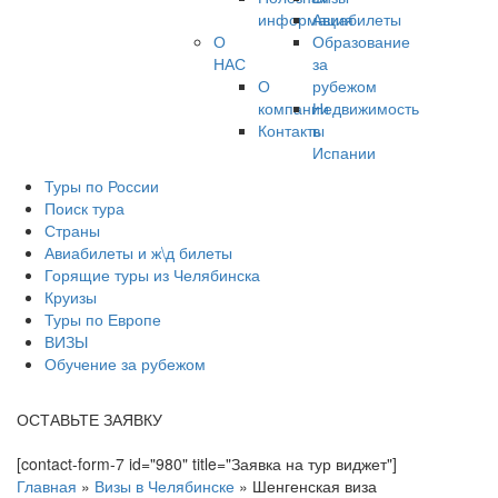
информация
Авиабилеты
О
Образование
НАС
за
О
рубежом
компании
Недвижимость
Контакты
в
Испании
Туры по России
Поиск тура
Страны
Авиабилеты и ж\д билеты
Горящие туры из Челябинска
Круизы
Туры по Европе
ВИЗЫ
Обучение за рубежом
ОСТАВЬТЕ ЗАЯВКУ
[contact-form-7 id="980" title="Заявка на тур виджет"]
Главная
»
Визы в Челябинске
»
Шенгенская виза