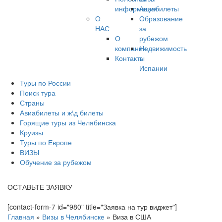
информация
Авиабилеты
О
Образование
НАС
за
О
рубежом
компании
Недвижимость
Контакты
в
Испании
Туры по России
Поиск тура
Страны
Авиабилеты и ж\д билеты
Горящие туры из Челябинска
Круизы
Туры по Европе
ВИЗЫ
Обучение за рубежом
ОСТАВЬТЕ ЗАЯВКУ
[contact-form-7 id="980" title="Заявка на тур виджет"]
Главная
»
Визы в Челябинске
»
Виза в США