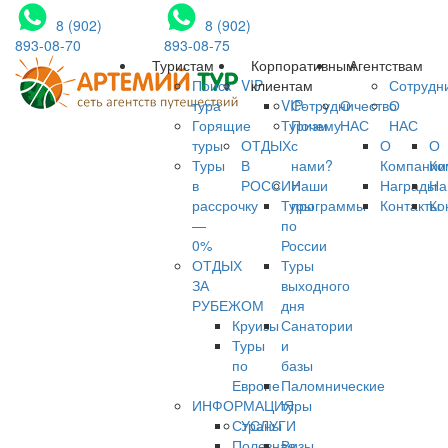
8 (902)
8 (902)
893-08-70
893-08-75
Туристам
Корпоративным
Агентствам
Поиск
VIP
клиентам
Сотрудн
тура
VIP-
Сотрудничество
О
О
Горящие
Туризм
Почему
НАС
НАС
туры
ОТДЫХ
с
О
О
Туры
В
нами?
Компании
Ко
в
РОССИИ
Наши
Награды
На
рассрочку
Туры
программы
Контакты
Ко
—
по
0%
России
ОТДЫХ
Туры
ЗА
выходного
РУБЕЖОМ
дня
Круизы
Санатории
Туры
и
по
базы
Европе
Паломнические
ИНФОРМАЦИЯ
туры
Страны
УСЛУГИ
Полезная
Визы