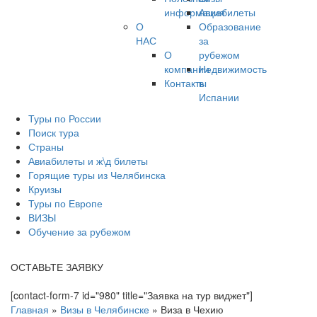
информация
Авиабилеты
О
Образование
НАС
за
О
рубежом
компании
Недвижимость
Контакты
в
Испании
Туры по России
Поиск тура
Страны
Авиабилеты и ж\д билеты
Горящие туры из Челябинска
Круизы
Туры по Европе
ВИЗЫ
Обучение за рубежом
ОСТАВЬТЕ ЗАЯВКУ
[contact-form-7 id="980" title="Заявка на тур виджет"]
Главная
»
Визы в Челябинске
»
Виза в Чехию