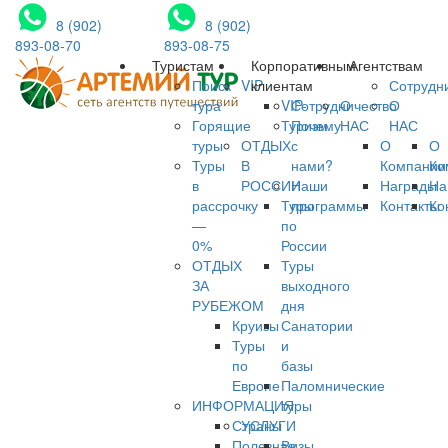
8 (902)
8 (902)
893-08-70
893-08-75
Туристам
Корпоративным
Агентствам
Поиск
VIP
клиентам
Сотрудн
тура
VIP-
Сотрудничество
О
О
Горящие
Туризм
Почему
НАС
НАС
туры
ОТДЫХ
с
О
О
Туры
В
нами?
Компании
Ко
в
РОССИИ
Наши
Награды
На
рассрочку
Туры
программы
Контакты
Ко
—
по
0%
России
ОТДЫХ
Туры
ЗА
выходного
РУБЕЖОМ
дня
Круизы
Санатории
Туры
и
по
базы
Европе
Паломнические
ИНФОРМАЦИЯ
туры
Страны
УСЛУГИ
Полезная
Визы