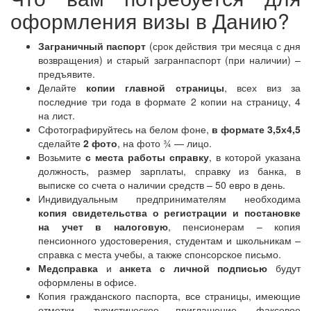
оформления визы в Данию?
Заграничный паспорт
(срок действия три месяца с дня
возвращения) и старый загранпаспорт (при наличии) –
предъявите.
Делайте
копии главной страницы
, всех виз за
последние три года в формате 2 копии на страницу, 4
на лист.
Сфотографируйтесь на белом фоне,
в формате 3,5х4,5
сделайте
2 фото
, на фото ¾ — лицо.
Возьмите
с места работы справку
, в которой указана
должность, размер зарплаты, справку из банка, в
выписке со счета о наличии средств – 50 евро в день.
Индивидуальным предпринимателям необходима
копия свидетельства о регистрации и постановке
на учет в налоговую
, пенсионерам – копия
пенсионного удостоверения, студентам и школьникам –
справка с места учебы, а также спонсорское письмо.
Медсправка
и
анкета с личной подписью
будут
оформлены в офисе.
Копия гражданского паспорта, все страницы, имеющие
отметки, туристическое приглашение, факсовое