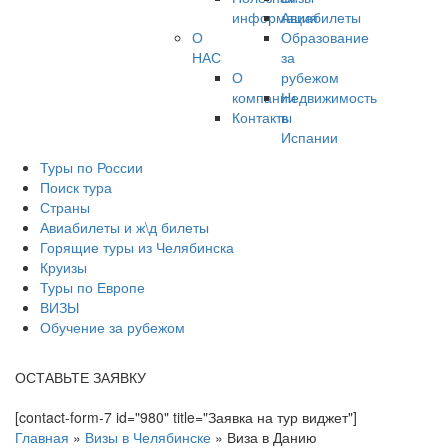
информация
Авиабилеты
О
Образование
НАС
за
О
рубежом
компании
Недвижимость
Контакты
в
Испании
Туры по России
Поиск тура
Страны
Авиабилеты и ж\д билеты
Горящие туры из Челябинска
Круизы
Туры по Европе
ВИЗЫ
Обучение за рубежом
ОСТАВЬТЕ ЗАЯВКУ
[contact-form-7 id="980" title="Заявка на тур виджет"]
Главная
»
Визы в Челябинске
»
Виза в Данию