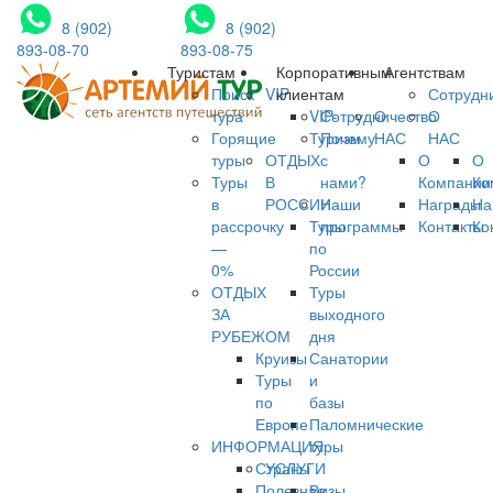
8 (902)
8 (902)
893-08-70
893-08-75
Туристам
Корпоративным
Агентствам
Поиск
VIP
клиентам
Сотрудн
тура
VIP-
Сотрудничество
О
О
Горящие
Туризм
Почему
НАС
НАС
туры
ОТДЫХ
с
О
О
Туры
В
нами?
Компании
Ко
в
РОССИИ
Наши
Награды
На
рассрочку
Туры
программы
Контакты
Ко
—
по
0%
России
ОТДЫХ
Туры
ЗА
выходного
РУБЕЖОМ
дня
Круизы
Санатории
Туры
и
по
базы
Европе
Паломнические
ИНФОРМАЦИЯ
туры
Страны
УСЛУГИ
Полезная
Визы