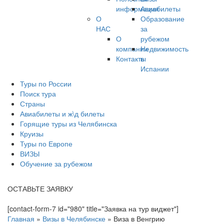
информация
Авиабилеты
О
Образование
НАС
за
О
рубежом
компании
Недвижимость
Контакты
в
Испании
Туры по России
Поиск тура
Страны
Авиабилеты и ж\д билеты
Горящие туры из Челябинска
Круизы
Туры по Европе
ВИЗЫ
Обучение за рубежом
ОСТАВЬТЕ ЗАЯВКУ
[contact-form-7 id="980" title="Заявка на тур виджет"]
Главная
»
Визы в Челябинске
»
Виза в Венгрию