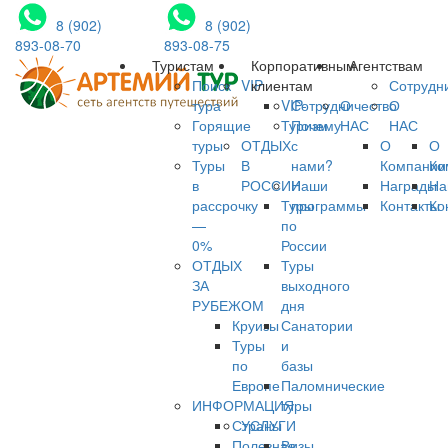
8 (902)
8 (902)
893-08-70
893-08-75
Туристам
Корпоративным
Агентствам
Поиск
VIP
клиентам
Сотрудн
тура
VIP-
Сотрудничество
О
О
Горящие
Туризм
Почему
НАС
НАС
туры
ОТДЫХ
с
О
О
Туры
В
нами?
Компании
Ко
в
РОССИИ
Наши
Награды
На
рассрочку
Туры
программы
Контакты
Ко
—
по
0%
России
ОТДЫХ
Туры
ЗА
выходного
РУБЕЖОМ
дня
Круизы
Санатории
Туры
и
по
базы
Европе
Паломнические
ИНФОРМАЦИЯ
туры
Страны
УСЛУГИ
Полезная
Визы