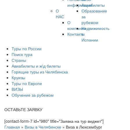
информация
Авиабилеты
О
Образование
НАС
за
О
рубежом
компании
Недвижимость
Контакты
в
Испании
Туры по России
Поиск тура
Страны
Авиабилеты и ж\д билеты
Горящие туры из Челябинска
Круизы
Туры по Европе
ВИЗЫ
Обучение за рубежом
ОСТАВЬТЕ ЗАЯВКУ
[contact-form-7 id="980" title="Заявка на тур виджет"]
Главная
»
Визы в Челябинске
»
Виза в Люксембург