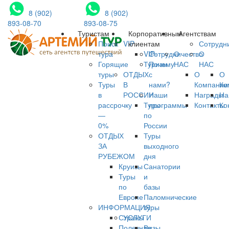
8 (902)
8 (902)
893-08-70
893-08-75
Туристам
Корпоративным
Агентствам
Поиск
VIP
клиентам
Сотрудн
тура
VIP-
Сотрудничество
О
О
Горящие
Туризм
Почему
НАС
НАС
туры
ОТДЫХ
с
О
О
Туры
В
нами?
Компании
Ко
в
РОССИИ
Наши
Награды
На
рассрочку
Туры
программы
Контакты
Ко
—
по
0%
России
ОТДЫХ
Туры
ЗА
выходного
РУБЕЖОМ
дня
Круизы
Санатории
Туры
и
по
базы
Европе
Паломнические
ИНФОРМАЦИЯ
туры
Страны
УСЛУГИ
Полезная
Визы