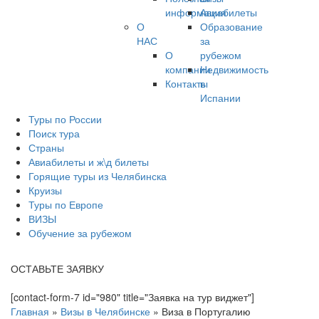
информация
Авиабилеты
О
Образование
НАС
за
О
рубежом
компании
Недвижимость
Контакты
в
Испании
Туры по России
Поиск тура
Страны
Авиабилеты и ж\д билеты
Горящие туры из Челябинска
Круизы
Туры по Европе
ВИЗЫ
Обучение за рубежом
ОСТАВЬТЕ ЗАЯВКУ
[contact-form-7 id="980" title="Заявка на тур виджет"]
Главная
»
Визы в Челябинске
»
Виза в Португалию