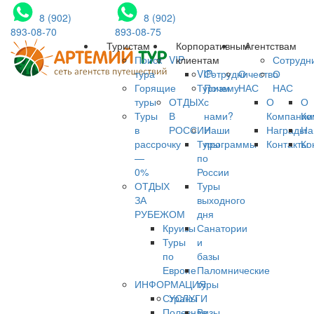
8 (902)
8 (902)
893-08-70
893-08-75
Туристам
Корпоративным
Агентствам
Поиск
VIP
клиентам
Сотрудн
тура
VIP-
Сотрудничество
О
О
Горящие
Туризм
Почему
НАС
НАС
туры
ОТДЫХ
с
О
О
Туры
В
нами?
Компании
Ко
в
РОССИИ
Наши
Награды
На
рассрочку
Туры
программы
Контакты
Ко
—
по
0%
России
ОТДЫХ
Туры
ЗА
выходного
РУБЕЖОМ
дня
Круизы
Санатории
Туры
и
по
базы
Европе
Паломнические
ИНФОРМАЦИЯ
туры
Страны
УСЛУГИ
Полезная
Визы