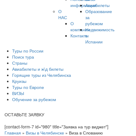
информация
Авиабилеты
О
Образование
НАС
за
О
рубежом
компании
Недвижимость
Контакты
в
Испании
Туры по России
Поиск тура
Страны
Авиабилеты и ж\д билеты
Горящие туры из Челябинска
Круизы
Туры по Европе
ВИЗЫ
Обучение за рубежом
ОСТАВЬТЕ ЗАЯВКУ
[contact-form-7 id="980" title="Заявка на тур виджет"]
Главная
»
Визы в Челябинске
»
Виза в Словакию