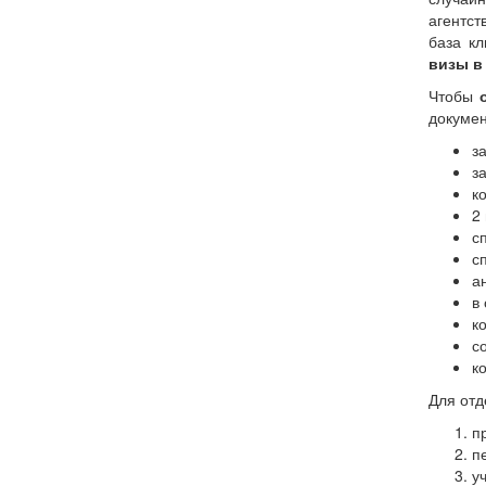
агентст
база кл
визы в
Чтобы
докумен
з
з
к
2
с
с
а
в
к
с
к
Для отд
п
п
у