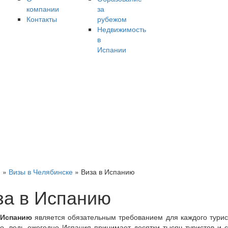
компании
за
Контакты
рубежом
Недвижимость
в
Испании
я
»
Визы в Челябинске
»
Виза в Испанию
за в Испанию
 Испанию
является обязательным требованием для каждого турист
о, ведь ежегодно Испания принимает десятки тысяч туристов и с