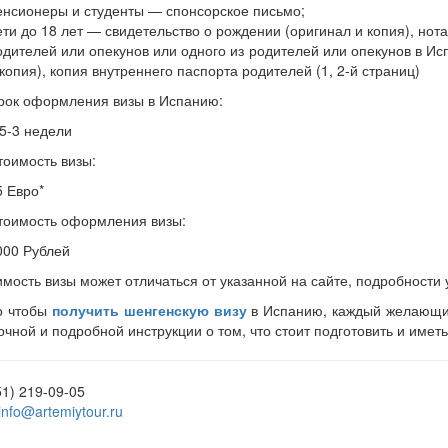
енсионеры и студенты — спонсорское письмо;
ети до 18 лет — свидетельство о рождении (оригинал и копия), но
одителей или опекунов или одного из родителей или опекунов в Ис
 копия), копия внутреннего паспорта родителей (1, 2-й страниц)
рок оформления визы в Испанию:
,5-3 недели
тоимость визы:
5 Евро*
тоимость оформления визы:
000 Рублей
имость визы может отличаться от указанной на сайте, подробности
о чтобы
получить шенгенскую визу
в Испанию, каждый желающий
очной и подробной инструкции о том, что стоит подготовить и име
51) 219-09-05
info@artemiytour.ru