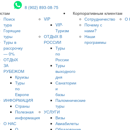
8 (902) 893-08-75
истам
Корпоративным клиентам
Поиск
VIP
Сотрудничество
О 
тура
VIP-
Почему с
Горящие
Туризм
нами?
туры
ОТДЫХ В
Наши
Туры в
РОССИИ
программы
рассрочку
Туры
— 0%
по
ОТДЫХ
России
ЗА
Туры
РУБЕЖОМ
выходного
Круизы
дня
Туры
Санатории
по
и
Европе
базы
ИНФОРМАЦИЯ
Паломнические
Страны
туры
Полезная
УСЛУГИ
информация
Визы
О НАС
Авиабилеты
О
Образование