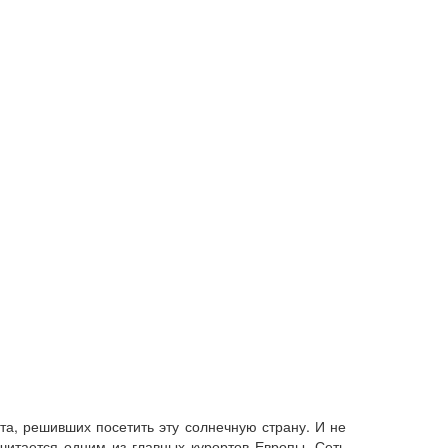
а, решивших посетить эту солнечную страну. И не
читается одним из главных курортов Европы. Сеть