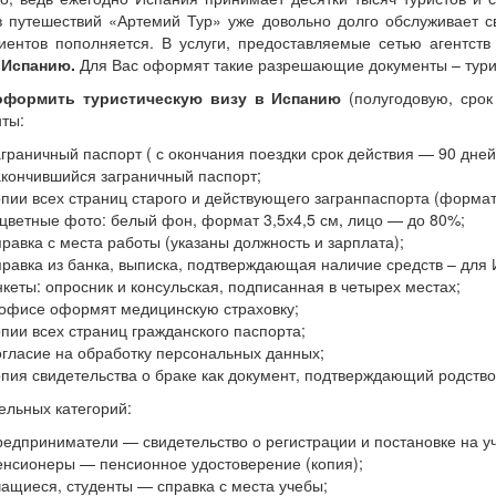
в путешествий «Артемий Тур» уже довольно долго обслуживает с
иентов пополняется. В услуги, предоставляемые сетью агентст
 Испанию.
Для Вас оформят такие разрешающие документы – турис
оформить туристическую визу в Испанию
(полугодовую, срок
ты:
аграничный паспорт ( с окончания поездки срок действия — 90 дней
акончившийся заграничный паспорт;
опии всех страниц старого и действующего загранпаспорта (формат
 цветные фото: белый фон, формат 3,5х4,5 см, лицо — до 80%;
правка с места работы (указаны должность и зарплата);
правка из банка, выписка, подтверждающая наличие средств – для 
нкеты: опросник и консульская, подписанная в четырех местах;
 офисе оформят медицинскую страховку;
опии всех страниц гражданского паспорта;
огласие на обработку персональных данных;
опия свидетельства о браке как документ, подтверждающий родство
ельных категорий:
редприниматели — свидетельство о регистрации и постановке на уч
енсионеры — пенсионное удостоверение (копия);
чащиеся, студенты — справка с места учебы;