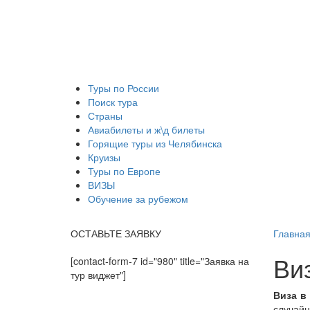
Туры по России
Поиск тура
Страны
Авиабилеты и ж\д билеты
Горящие туры из Челябинска
Круизы
Туры по Европе
ВИЗЫ
Обучение за рубежом
ОСТАВЬТЕ ЗАЯВКУ
Главна
Ви
[contact-form-7 id="980" title="Заявка на
тур виджет"]
Виза в
случайн