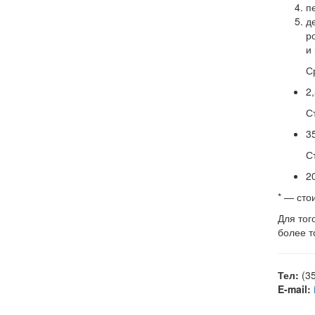
п
д
р
и
С
2
С
3
С
2
* — сто
Для тог
более т
Тел:
(3
E-mail: