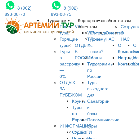
8 (902)
8 (902)
893-08-70
893-08-75
Туристам
Корпоративным
Агентствам
Поиск
VIP
клиентам
Сотрудн
тура
VIP-
Сотрудничество
О
О
Горящие
Туризм
Почему
НАС
НАС
туры
ОТДЫХ
с
О
О
Туры
В
нами?
Компании
Ко
в
РОССИИ
Наши
Награды
На
рассрочку
Туры
программы
Контакты
Ко
—
по
0%
России
ОТДЫХ
Туры
ЗА
выходного
РУБЕЖОМ
дня
Круизы
Санатории
Туры
и
по
базы
Европе
Паломнические
ИНФОРМАЦИЯ
туры
Страны
УСЛУГИ
Полезная
Визы