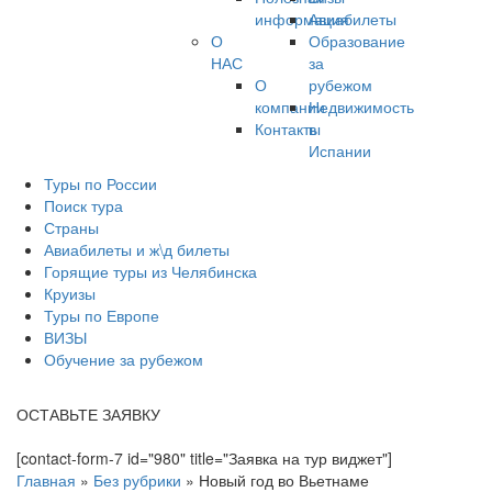
информация
Авиабилеты
О
Образование
НАС
за
О
рубежом
компании
Недвижимость
Контакты
в
Испании
Туры по России
Поиск тура
Страны
Авиабилеты и ж\д билеты
Горящие туры из Челябинска
Круизы
Туры по Европе
ВИЗЫ
Обучение за рубежом
ОСТАВЬТЕ ЗАЯВКУ
[contact-form-7 id="980" title="Заявка на тур виджет"]
Главная
»
Без рубрики
»
Новый год во Вьетнаме