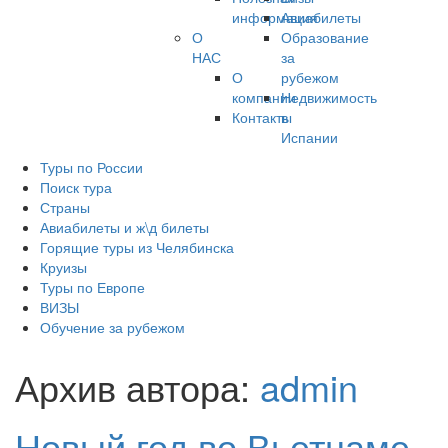
информация
Авиабилеты
О
Образование
НАС
за
О
рубежом
компании
Недвижимость
Контакты
в
Испании
Туры по России
Поиск тура
Страны
Авиабилеты и ж\д билеты
Горящие туры из Челябинска
Круизы
Туры по Европе
ВИЗЫ
Обучение за рубежом
Архив автора:
admin
Новый год во Вьетнаме