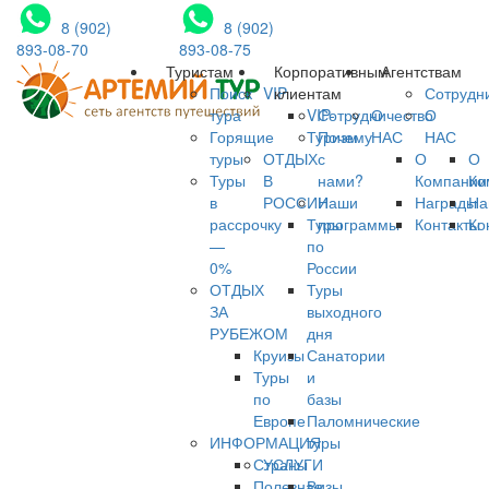
8 (902)
8 (902)
893-08-70
893-08-75
Туристам
Корпоративным
Агентствам
Поиск
VIP
клиентам
Сотрудн
тура
VIP-
Сотрудничество
О
О
Горящие
Туризм
Почему
НАС
НАС
туры
ОТДЫХ
с
О
О
Туры
В
нами?
Компании
Ко
в
РОССИИ
Наши
Награды
На
рассрочку
Туры
программы
Контакты
Ко
—
по
0%
России
ОТДЫХ
Туры
ЗА
выходного
РУБЕЖОМ
дня
Круизы
Санатории
Туры
и
по
базы
Европе
Паломнические
ИНФОРМАЦИЯ
туры
Страны
УСЛУГИ
Полезная
Визы